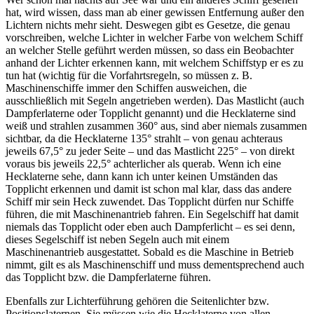
hat, wird wissen, dass man ab einer gewissen Entfernung außer den
Lichtern nichts mehr sieht. Deswegen gibt es Gesetze, die genau
vorschreiben, welche Lichter in welcher Farbe von welchem Schiff
an welcher Stelle geführt werden müssen, so dass ein Beobachter
anhand der Lichter erkennen kann, mit welchem Schiffstyp er es zu
tun hat (wichtig für die Vorfahrtsregeln, so müssen z. B.
Maschinenschiffe immer den Schiffen ausweichen, die
ausschließlich mit Segeln angetrieben werden). Das Mastlicht (auch
Dampferlaterne oder Topplicht genannt) und die Hecklaterne sind
weiß und strahlen zusammen 360° aus, sind aber niemals zusammen
sichtbar, da die Hecklaterne 135° strahlt – von genau achteraus
jeweils 67,5° zu jeder Seite – und das Mastlicht 225° – von direkt
voraus bis jeweils 22,5° achterlicher als querab. Wenn ich eine
Hecklaterne sehe, dann kann ich unter keinen Umständen das
Topplicht erkennen und damit ist schon mal klar, dass das andere
Schiff mir sein Heck zuwendet. Das Topplicht dürfen nur Schiffe
führen, die mit Maschinenantrieb fahren. Ein Segelschiff hat damit
niemals das Topplicht oder eben auch Dampferlicht – es sei denn,
dieses Segelschiff ist neben Segeln auch mit einem
Maschinenantrieb ausgestattet. Sobald es die Maschine in Betrieb
nimmt, gilt es als Maschinenschiff und muss dementsprechend auch
das Topplicht bzw. die Dampferlaterne führen.
Ebenfalls zur Lichterführung gehören die Seitenlichter bzw.
Positionslaternen. Sie müssen wie die Hecklaterne von allen