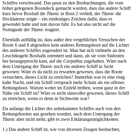
Schiffes verschwand. Das passt zu den Beobachtungen, die vom
höher gelegenen Bootsdeck gemacht wurden, dass das andere Schiff
kurz bevor Boxhall die
Titanic
in Boot 2 verließ, der
Titanic
die
Hecklaterne zeigte – ein eindeutiges Zeichen dafür, dass es
gewendet hatte und nun davon fuhr. Es hat also nicht auf die
Notsignale der
Titanic
reagiert.
Ebenfalls auffällig ist, dass außer den vergeblichen Versuchen der
Boote 6 und 8 abgesehen kein anderes Rettungsboot auf die Lichter
des anderen Schiffes zugerudert ist. Man hat sich vielmehr an den
Leuchtkugeln Boxhalls orientiert und dann, als sie vom Südosten
her herangeprescht kam, auf die
Carpathia
zugehalten. Wäre nach
dem Untergang der
Titanic
noch ein anderes Schiff in Sicht
gewesen: Wäre es da nicht zu erwarten gewesen, dass die Boote
versuchten, dieses Licht zu erreichen? Immerhin war es eine eisig
kalte Nacht, und ein Schiff versprach mehr Schutz als ein offenes
Rettungsboot. Warum weiter im Eisfeld treiben, wenn ganz in der
Nähe ein Schiff ist? Wäre es nicht sinnvoller gewesen, dieses Schiff
zu erreichen, wenn es denn in Sichtweite war?
Da anfangs die Lichter des unbekannten Schiffes auch von den
Rettungsbooten aus gesehen wurden, nach dem Untergang der
Titanic
aber nicht mehr, gibt es zwei Erklärungsmöglichkeiten:
1.) Das andere Schiff ist, wie von diversen Zeugen beobachtet,