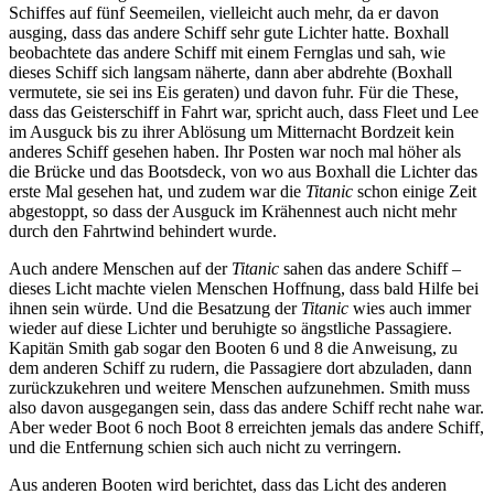
Schiffes auf fünf Seemeilen, vielleicht auch mehr, da er davon
ausging, dass das andere Schiff sehr gute Lichter hatte. Boxhall
beobachtete das andere Schiff mit einem Fernglas und sah, wie
dieses Schiff sich langsam näherte, dann aber abdrehte (Boxhall
vermutete, sie sei ins Eis geraten) und davon fuhr. Für die These,
dass das Geisterschiff in Fahrt war, spricht auch, dass Fleet und Lee
im Ausguck bis zu ihrer Ablösung um Mitternacht Bordzeit kein
anderes Schiff gesehen haben. Ihr Posten war noch mal höher als
die Brücke und das Bootsdeck, von wo aus Boxhall die Lichter das
erste Mal gesehen hat, und zudem war die
Titanic
schon einige Zeit
abgestoppt, so dass der Ausguck im Krähennest auch nicht mehr
durch den Fahrtwind behindert wurde.
Auch andere Menschen auf der
Titanic
sahen das andere Schiff –
dieses Licht machte vielen Menschen Hoffnung, dass bald Hilfe bei
ihnen sein würde. Und die Besatzung der
Titanic
wies auch immer
wieder auf diese Lichter und beruhigte so ängstliche Passagiere.
Kapitän Smith gab sogar den Booten 6 und 8 die Anweisung, zu
dem anderen Schiff zu rudern, die Passagiere dort abzuladen, dann
zurückzukehren und weitere Menschen aufzunehmen. Smith muss
also davon ausgegangen sein, dass das andere Schiff recht nahe war.
Aber weder Boot 6 noch Boot 8 erreichten jemals das andere Schiff,
und die Entfernung schien sich auch nicht zu verringern.
Aus anderen Booten wird berichtet, dass das Licht des anderen