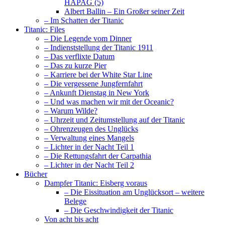
HAPAG (5)
Albert Ballin – Ein Großer seiner Zeit
– Im Schatten der Titanic
Titanic: Files
– Die Legende vom Dinner
– Indienststellung der Titanic 1911
– Das verflixte Datum
– Das zu kurze Pier
– Karriere bei der White Star Line
– Die vergessene Jungfernfahrt
– Ankunft Dienstag in New York
– Und was machen wir mit der Oceanic?
– Warum Wilde?
– Uhrzeit und Zeitumstellung auf der Titanic
– Ohrenzeugen des Unglücks
– Verwaltung eines Mangels
– Lichter in der Nacht Teil 1
– Die Rettungsfahrt der Carpathia
– Lichter in der Nacht Teil 2
Bücher
Dampfer Titanic: Eisberg voraus
– Die Eissituation am Unglücksort – weitere
Belege
– Die Geschwindigkeit der Titanic
Von acht bis acht