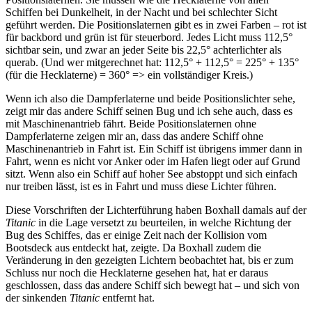
Schiffen bei Dunkelheit, in der Nacht und bei schlechter Sicht
geführt werden. Die Positionslaternen gibt es in zwei Farben – rot ist
für backbord und grün ist für steuerbord. Jedes Licht muss 112,5°
sichtbar sein, und zwar an jeder Seite bis 22,5° achterlichter als
querab. (Und wer mitgerechnet hat: 112,5° + 112,5° = 225° + 135°
(für die Hecklaterne) = 360° => ein vollständiger Kreis.)
Wenn ich also die Dampferlaterne und beide Positionslichter sehe,
zeigt mir das andere Schiff seinen Bug und ich sehe auch, dass es
mit Maschinenantrieb fährt. Beide Positionslaternen ohne
Dampferlaterne zeigen mir an, dass das andere Schiff ohne
Maschinenantrieb in Fahrt ist. Ein Schiff ist übrigens immer dann in
Fahrt, wenn es nicht vor Anker oder im Hafen liegt oder auf Grund
sitzt. Wenn also ein Schiff auf hoher See abstoppt und sich einfach
nur treiben lässt, ist es in Fahrt und muss diese Lichter führen.
Diese Vorschriften der Lichterführung haben Boxhall damals auf der
Titanic
in die Lage versetzt zu beurteilen, in welche Richtung der
Bug des Schiffes, das er einige Zeit nach der Kollision vom
Bootsdeck aus entdeckt hat, zeigte. Da Boxhall zudem die
Veränderung in den gezeigten Lichtern beobachtet hat, bis er zum
Schluss nur noch die Hecklaterne gesehen hat, hat er daraus
geschlossen, dass das andere Schiff sich bewegt hat – und sich von
der sinkenden
Titanic
entfernt hat.