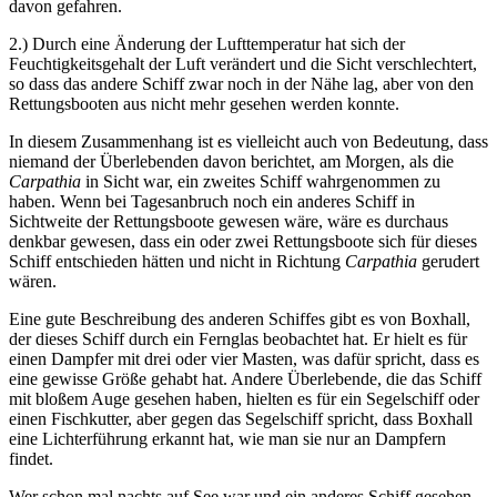
davon gefahren.
2.) Durch eine Änderung der Lufttemperatur hat sich der
Feuchtigkeitsgehalt der Luft verändert und die Sicht verschlechtert,
so dass das andere Schiff zwar noch in der Nähe lag, aber von den
Rettungsbooten aus nicht mehr gesehen werden konnte.
In diesem Zusammenhang ist es vielleicht auch von Bedeutung, dass
niemand der Überlebenden davon berichtet, am Morgen, als die
Carpathia
in Sicht war, ein zweites Schiff wahrgenommen zu
haben. Wenn bei Tagesanbruch noch ein anderes Schiff in
Sichtweite der Rettungsboote gewesen wäre, wäre es durchaus
denkbar gewesen, dass ein oder zwei Rettungsboote sich für dieses
Schiff entschieden hätten und nicht in Richtung
Carpathia
gerudert
wären.
Eine gute Beschreibung des anderen Schiffes gibt es von Boxhall,
der dieses Schiff durch ein Fernglas beobachtet hat. Er hielt es für
einen Dampfer mit drei oder vier Masten, was dafür spricht, dass es
eine gewisse Größe gehabt hat. Andere Überlebende, die das Schiff
mit bloßem Auge gesehen haben, hielten es für ein Segelschiff oder
einen Fischkutter, aber gegen das Segelschiff spricht, dass Boxhall
eine Lichterführung erkannt hat, wie man sie nur an Dampfern
findet.
Wer schon mal nachts auf See war und ein anderes Schiff gesehen