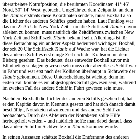
überarbeitete Notrufposition, die berühmten Koordinaten 41° 46′
Nord, 50° 14′ West, gebracht. Ungefähr zu dem Zeitpunkt, an dem
die
Titanic
erstmals diese Koordinaten sendete, muss Boxhall also
die Lichter des anderen Schiffes gesehen haben. Laut Funklog war
das um 22:35 Uhr New York Zeit – um die Schiffszeit
Titanic
davon
ableiten zu können, muss natürlich die Zeitdifferenz zwischen New
York Zeit und Schiffszeit
Titanic
bekannt sein. Allerdings ist für
diese Betrachtung ein anderer Aspekt bedeutend wichtiger: Boxhall,
der seit 20 Uhr Schiffszeit
Titanic
auf Wache war, hat die Lichter
des anderen Schiffes erst einige Zeit nach der Kollision mit dem
Eisberg gesehen. Das bedeutet, dass entweder Boxhall zuvor mit
Blindheit geschlagen gewesen sein muss oder aber dieses Schiff war
in Fahrt und war erst nach der Kollision überhaupt in Sichtweite der
Titanic
gekommen. Diese Unterscheidung ist wichtig, denn im
ersten Fall könnte es ein abgestopptes Schiff gewesen sein, während
im zweiten Fall das andere Schiff in Fahrt gewesen sein muss.
Nachdem Boxhall die Lichter des anderen Schiffs gesehen hat, hat
er den Kapitän davon in Kenntnis gesetzt und hat sich danach damit
beschäftigt, Notraketen abzufeuern und das andere Schiff zu
beobachten. Durch das Abfeuern der Notraketen sollte Hilfe
herbeigeholt werden – und natürlich hoffte man dabei darauf, dass
das andere Schiff in Sichtweite zur
Titanic
kommen würde.
In seinen Aussagen schätzte Boxhall die Entfernung des anderen