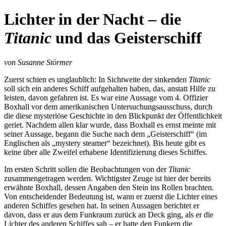
Lichter in der Nacht – die
Titanic
und das Geisterschiff
von Susanne Störmer
Zuerst schien es unglaublich: In Sichtweite der sinkenden
Titanic
soll sich ein anderes Schiff aufgehalten haben, das, anstatt Hilfe zu
leisten, davon gefahren ist. Es war eine Aussage vom 4. Offizier
Boxhall vor dem amerikanischen Untersuchungsausschuss, durch
die diese mysteriöse Geschichte in den Blickpunkt der Öffentlichkeit
geriet. Nachdem allen klar wurde, dass Boxhall es ernst meinte mit
seiner Aussage, begann die Suche nach dem „Geisterschiff“ (im
Englischen als „mystery steamer“ bezeichnet). Bis heute gibt es
keine über alle Zweifel erhabene Identifizierung dieses Schiffes.
Im ersten Schritt sollen die Beobachtungen von der
Titanic
zusammengetragen werden. Wichtigster Zeuge ist hier der bereits
erwähnte Boxhall, dessen Angaben den Stein ins Rollen brachten.
Von entscheidender Bedeutung ist, wann er zuerst die Lichter eines
anderen Schiffes gesehen hat. In seinen Aussagen berichtet er
davon, dass er aus dem Funkraum zurück an Deck ging, als er die
Lichter des anderen Schiffes sah – er hatte den Funkern die