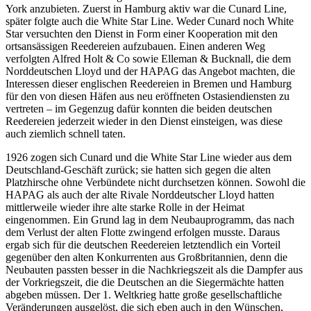
York anzubieten. Zuerst in Hamburg aktiv war die Cunard Line,
später folgte auch die White Star Line. Weder Cunard noch White
Star versuchten den Dienst in Form einer Kooperation mit den
ortsansässigen Reedereien aufzubauen. Einen anderen Weg
verfolgten Alfred Holt & Co sowie Elleman & Bucknall, die dem
Norddeutschen Lloyd und der HAPAG das Angebot machten, die
Interessen dieser englischen Reedereien in Bremen und Hamburg
für den von diesen Häfen aus neu eröffneten Ostasiendiensten zu
vertreten – im Gegenzug dafür konnten die beiden deutschen
Reedereien jederzeit wieder in den Dienst einsteigen, was diese
auch ziemlich schnell taten.
1926 zogen sich Cunard und die White Star Line wieder aus dem
Deutschland-Geschäft zurück; sie hatten sich gegen die alten
Platzhirsche ohne Verbündete nicht durchsetzen können. Sowohl die
HAPAG als auch der alte Rivale Norddeutscher Lloyd hatten
mittlerweile wieder ihre alte starke Rolle in der Heimat
eingenommen. Ein Grund lag in dem Neubauprogramm, das nach
dem Verlust der alten Flotte zwingend erfolgen musste. Daraus
ergab sich für die deutschen Reedereien letztendlich ein Vorteil
gegenüber den alten Konkurrenten aus Großbritannien, denn die
Neubauten passten besser in die Nachkriegszeit als die Dampfer aus
der Vorkriegszeit, die die Deutschen an die Siegermächte hatten
abgeben müssen. Der 1. Weltkrieg hatte große gesellschaftliche
Veränderungen ausgelöst, die sich eben auch in den Wünschen,