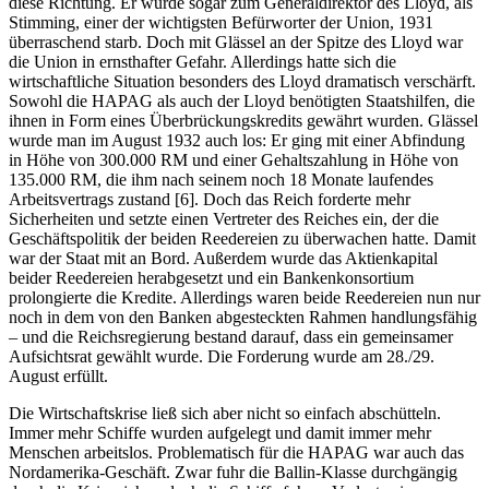
diese Richtung. Er wurde sogar zum Generaldirektor des Lloyd, als
Stimming, einer der wichtigsten Befürworter der Union, 1931
überraschend starb. Doch mit Glässel an der Spitze des Lloyd war
die Union in ernsthafter Gefahr. Allerdings hatte sich die
wirtschaftliche Situation besonders des Lloyd dramatisch verschärft.
Sowohl die HAPAG als auch der Lloyd benötigten Staatshilfen, die
ihnen in Form eines Überbrückungskredits gewährt wurden. Glässel
wurde man im August 1932 auch los: Er ging mit einer Abfindung
in Höhe von 300.000 RM und einer Gehaltszahlung in Höhe von
135.000 RM, die ihm nach seinem noch 18 Monate laufendes
Arbeitsvertrags zustand [6]. Doch das Reich forderte mehr
Sicherheiten und setzte einen Vertreter des Reiches ein, der die
Geschäftspolitik der beiden Reedereien zu überwachen hatte. Damit
war der Staat mit an Bord. Außerdem wurde das Aktienkapital
beider Reedereien herabgesetzt und ein Bankenkonsortium
prolongierte die Kredite. Allerdings waren beide Reedereien nun nur
noch in dem von den Banken abgesteckten Rahmen handlungsfähig
– und die Reichsregierung bestand darauf, dass ein gemeinsamer
Aufsichtsrat gewählt wurde. Die Forderung wurde am 28./29.
August erfüllt.
Die Wirtschaftskrise ließ sich aber nicht so einfach abschütteln.
Immer mehr Schiffe wurden aufgelegt und damit immer mehr
Menschen arbeitslos. Problematisch für die HAPAG war auch das
Nordamerika-Geschäft. Zwar fuhr die Ballin-Klasse durchgängig