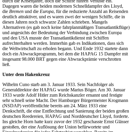
durch die Krisenjahre, doch die Schiffe fuhren Verluste ein.
Dagegen waren die beiden modernen Schnelldampfer des Lloyd,
die
Bremen
und die
Europa
, für die reduzierte Anzahl an Reisenden
deutlich attraktiver, und es waren zwei der wenigen Schiffe, die in
diesen Jahren noch schwarze Zahlen schrieben. Mangels
Alternativen (es gab noch keine fahrplanmäßigen Transatlantikflüge)
und angesichts der Bedeutung der Verbindung zwischen Europa
und den USA musste der Transatlantikdienst mit Schiffen
aufrechterhalten werden. Immerhin gab es Indikationen, dass sich
die Weltwirtschaft zu erholen begann. Und Ende 1932 startete dann
doch ein Abwrackprogramm, bei dem die HAPAG 15 Dampfer mit
insgesamt 98.000 BRT gegen eine Abwrackprämie verschrotten
ließ.
Unter dem Hakenkreuz
Wilhelm Cuno starb am 3. Januar 1933. Sein Nachfolger als
Generaldirektor der HAPAG wurde Marius Böger. Am 30. Januar
1933 wurde Adolf Hitler zum Reichskanzler ernannt und festigte
sehr schnell seine Macht. Der Hamburger Bürgermeister Krogmann
(NSDAP) veröffentlichte bereits am 24. März 1933 eine
Denkschrift, die eine Entflechtung und Sanierung der beiden großen
deutschen Reedereien, HAPAG und Norddeutscher Lloyd, forderte.
Ins gleiche Horn hatte kurz zuvor der 1932 geschasste Ernst Glässer
gestoßen, der eine Auflösung der Union befürwortete und