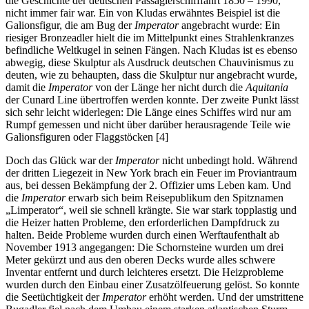
die Geschichte der deutschen Passagierschifffahrt 1850 – 1990,
nicht immer fair war. Ein von Kludas erwähntes Beispiel ist die
Galionsfigur, die am Bug der
Imperator
angebracht wurde: Ein
riesiger Bronzeadler hielt die im Mittelpunkt eines Strahlenkranzes
befindliche Weltkugel in seinen Fängen. Nach Kludas ist es ebenso
abwegig, diese Skulptur als Ausdruck deutschen Chauvinismus zu
deuten, wie zu behaupten, dass die Skulptur nur angebracht wurde,
damit die
Imperator
von der Länge her nicht durch die
Aquitania
der Cunard Line übertroffen werden konnte. Der zweite Punkt lässt
sich sehr leicht widerlegen: Die Länge eines Schiffes wird nur am
Rumpf gemessen und nicht über darüber herausragende Teile wie
Galionsfiguren oder Flaggstöcken [4]
Doch das Glück war der
Imperator
nicht unbedingt hold. Während
der dritten Liegezeit in New York brach ein Feuer im Proviantraum
aus, bei dessen Bekämpfung der 2. Offizier ums Leben kam. Und
die
Imperator
erwarb sich beim Reisepublikum den Spitznamen
„Limperator“, weil sie schnell krängte. Sie war stark topplastig und
die Heizer hatten Probleme, den erforderlichen Dampfdruck zu
halten. Beide Probleme wurden durch einen Werftaufenthalt ab
November 1913 angegangen: Die Schornsteine wurden um drei
Meter gekürzt und aus den oberen Decks wurde alles schwere
Inventar entfernt und durch leichteres ersetzt. Die Heizprobleme
wurden durch den Einbau einer Zusatzölfeuerung gelöst. So konnte
die Seetüchtigkeit der
Imperator
erhöht werden. Und der umstrittene