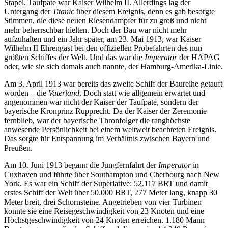
Stapel. Taufpate war Kaiser Wilhelm II. Allerdings lag der
Untergang der
Titanic
über diesem Ereignis, denn es gab besorgte
Stimmen, die diese neuen Riesendampfer für zu groß und nicht
mehr beherrschbar hielten. Doch der Bau war nicht mehr
aufzuhalten und ein Jahr später, am 23. Mai 1913, war Kaiser
Wilhelm II Ehrengast bei den offiziellen Probefahrten des nun
größten Schiffes der Welt. Und das war die
Imperator
der HAPAG
oder, wie sie sich damals auch nannte, der Hamburg-Amerika-Linie.
Am 3. April 1913 war bereits das zweite Schiff der Baureihe getauft
worden – die
Vaterland
. Doch statt wie allgemein erwartet und
angenommen war nicht der Kaiser der Taufpate, sondern der
bayerische Kronprinz Rupprecht. Da der Kaiser der Zeremonie
fernblieb, war der bayerische Thronfolger die ranghöchste
anwesende Persönlichkeit bei einem weltweit beachteten Ereignis.
Das sorgte für Entspannung im Verhältnis zwischen Bayern und
Preußen.
Am 10. Juni 1913 begann die Jungfernfahrt der
Imperator
in
Cuxhaven und führte über Southampton und Cherbourg nach New
York. Es war ein Schiff der Superlative: 52.117 BRT und damit
erstes Schiff der Welt über 50.000 BRT, 277 Meter lang, knapp 30
Meter breit, drei Schornsteine. Angetrieben von vier Turbinen
konnte sie eine Reisegeschwindigkeit von 23 Knoten und eine
Höchstgeschwindigkeit von 24 Knoten erreichen. 1.180 Mann