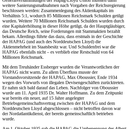
Generalversammlungen der Hapag-Lloyd Union mussten dann
weitere Sanierungsmaßnahmen nach Vorgaben der Reichsregierung
beschlossen werden: Zusammenlegung des Aktienkapitals im
Verhältnis 5:1, wodurch 85 Millionen Reichsmark Schulden getilgt
wurden. Weitere 70 Millionen Reichsmark Schulden wurden durch
eine Kapitalerhöhung in dieser Höhe getilgt, da der Hauptgläubiger,
das Deutsche Reich, seine Forderungen mit Stammaktien bezahlt
bekam. Allerdings führte das dazu, dass erstmals in der Geschichte
der HAPAG (und auch des Norddeutschen Lloyd) die
Aktienmehrheit im Staatsbesitz war. Und Schuldenfrei war die
HAPAG ebenfalls nicht – es verblieb eine Restschuld von 64
Millionen Reichsmark.
Mit dem Treuhänder Essberger wurden die Verantwortlichen der
HAPAG nicht warm. Zu allem Überfluss musste der
Vorstandsvorsitzende der HAPAG, Max Oboussier, Ende 1934
wegen des Vorwurfs von illegalen Devisengeschäften zurücktreten.
Er nahm sich bald darauf das Leben. Nachfolger von Oboussier
wurde am 11. April 1935 Dr. Walter Hoffmann. Zu dem Zeitpunkt
war bereits ein neuer, auf 15 Jahre angelegter
Betriebsgemeinschaftsvertrag zwischen der HAPAG und dem
Norddeutschen Lloyd abgeschlossen – nicht betroffen davon war
der Nordatlantikdienst, der bereits gemeinschaftlich betrieben
wurde.
Am 1. Oktober 1935 gab die HAPAG die Umbenennung der
Albert