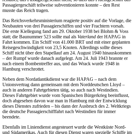
Passagiergeschäft teilweise subventionieren konnte – den Rest
musste das Reich tragen.
Das Reichsverkehrsministerium reagierte positiv auf die Vorlage, die
Neubauten von drei Passagierschiffen und vier Frachtern vorsah.
Die erste Kiellegung fand am 29. Oktober 1938 bei Blohm & Voss
statt; die Baunummer 523 sollte mal als
Vaterland
der HAPAG in
Fahrt kommen. Ein Schiff von 41.000 BRT und mit einer geplanten
Reisegeschwindigkeit von 23,5 Knoten. Allerdings sollte dieses
Schiff nicht über den Stapellauf am 24. August 1940 hinauskommen
– der Rumpf wurde danach aufgelegt. Am 24. Juli 1943 brannte er
nach einem Bombentreffer aus, und das Wrack wurde 1948 in
Hamburg verschrottet.
Neben dem Nordatlantikdienst war die HAPAG – nach dem
Unionsvertrag dann gemeinsam mit dem Norddeutschen Lloyd –
auch in anderen Fahrtgebieten tätig, so auch nach Westindien.
Dieses Fahrtgebiet wurde vom Spanischen Bürgerkrieg beeinflusst,
doch abgesehen davon war man in Hamburg mit der Entwicklung
dieses Dienstes zufrieden – bis dann der Ausbruch des 2. Weltkriegs
die deutsche Passagierschifffahrt nach Westindien für immer
beendete.
Ebenfalls im Liniendienst angesteuert wurde die Westküste Nord-
und Südamerikas. Auch für diesen Dienst waren spezielle Schiffe im