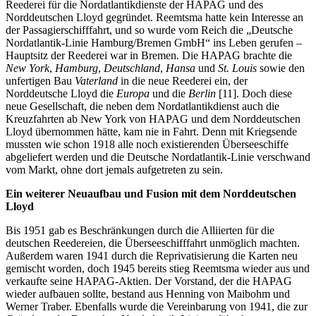
Reederei für die Nordatlantikdienste der HAPAG und des
Norddeutschen Lloyd gegründet. Reemtsma hatte kein Interesse an
der Passagierschifffahrt, und so wurde vom Reich die „Deutsche
Nordatlantik-Linie Hamburg/Bremen GmbH“ ins Leben gerufen –
Hauptsitz der Reederei war in Bremen. Die HAPAG brachte die
New York
,
Hamburg
,
Deutschland
,
Hansa
und
St. Louis
sowie den
unfertigen Bau
Vaterland
in die neue Reederei ein, der
Norddeutsche Lloyd die
Europa
und die
Berlin
[11]. Doch diese
neue Gesellschaft, die neben dem Nordatlantikdienst auch die
Kreuzfahrten ab New York von HAPAG und dem Norddeutschen
Lloyd übernommen hätte, kam nie in Fahrt. Denn mit Kriegsende
mussten wie schon 1918 alle noch existierenden Überseeschiffe
abgeliefert werden und die Deutsche Nordatlantik-Linie verschwand
vom Markt, ohne dort jemals aufgetreten zu sein.
Ein weiterer Neuaufbau und Fusion mit dem Norddeutschen
Lloyd
Bis 1951 gab es Beschränkungen durch die Alliierten für die
deutschen Reedereien, die Überseeschifffahrt unmöglich machten.
Außerdem waren 1941 durch die Reprivatisierung die Karten neu
gemischt worden, doch 1945 bereits stieg Reemtsma wieder aus und
verkaufte seine HAPAG-Aktien. Der Vorstand, der die HAPAG
wieder aufbauen sollte, bestand aus Henning von Maibohm und
Werner Traber. Ebenfalls wurde die Vereinbarung von 1941, die zur