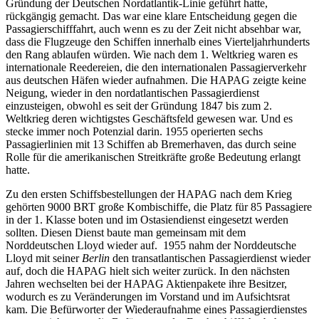
Gründung der Deutschen Nordatlantik-Linie geführt hatte,
rückgängig gemacht. Das war eine klare Entscheidung gegen die
Passagierschifffahrt, auch wenn es zu der Zeit nicht absehbar war,
dass die Flugzeuge den Schiffen innerhalb eines Vierteljahrhunderts
den Rang ablaufen würden. Wie nach dem 1. Weltkrieg waren es
internationale Reedereien, die den internationalen Passagierverkehr
aus deutschen Häfen wieder aufnahmen. Die HAPAG zeigte keine
Neigung, wieder in den nordatlantischen Passagierdienst
einzusteigen, obwohl es seit der Gründung 1847 bis zum 2.
Weltkrieg deren wichtigstes Geschäftsfeld gewesen war. Und es
stecke immer noch Potenzial darin. 1955 operierten sechs
Passagierlinien mit 13 Schiffen ab Bremerhaven, das durch seine
Rolle für die amerikanischen Streitkräfte große Bedeutung erlangt
hatte.
Zu den ersten Schiffsbestellungen der HAPAG nach dem Krieg
gehörten 9000 BRT große Kombischiffe, die Platz für 85 Passagiere
in der 1. Klasse boten und im Ostasiendienst eingesetzt werden
sollten. Diesen Dienst baute man gemeinsam mit dem
Norddeutschen Lloyd wieder auf. 1955 nahm der Norddeutsche
Lloyd mit seiner
Berlin
den transatlantischen Passagierdienst wieder
auf, doch die HAPAG hielt sich weiter zurück. In den nächsten
Jahren wechselten bei der HAPAG Aktienpakete ihre Besitzer,
wodurch es zu Veränderungen im Vorstand und im Aufsichtsrat
kam. Die Befürworter der Wiederaufnahme eines Passagierdienstes