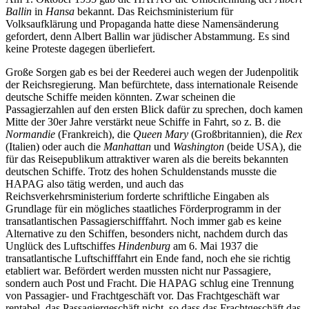
Ballin
in
Hansa
bekannt. Das Reichsministerium für
Volksaufklärung und Propaganda hatte diese Namensänderung
gefordert, denn Albert Ballin war jüdischer Abstammung. Es sind
keine Proteste dagegen überliefert.
Große Sorgen gab es bei der Reederei auch wegen der Judenpolitik
der Reichsregierung. Man befürchtete, dass internationale Reisende
deutsche Schiffe meiden könnten. Zwar scheinen die
Passagierzahlen auf den ersten Blick dafür zu sprechen, doch kamen
Mitte der 30er Jahre verstärkt neue Schiffe in Fahrt, so z. B. die
Normandie
(Frankreich), die
Queen Mary
(Großbritannien), die
Rex
(Italien) oder auch die
Manhattan
und
Washington
(beide USA), die
für das Reisepublikum attraktiver waren als die bereits bekannten
deutschen Schiffe. Trotz des hohen Schuldenstands musste die
HAPAG also tätig werden, und auch das
Reichsverkehrsministerium forderte schriftliche Eingaben als
Grundlage für ein mögliches staatliches Förderprogramm in der
transatlantischen Passagierschifffahrt. Noch immer gab es keine
Alternative zu den Schiffen, besonders nicht, nachdem durch das
Unglück des Luftschiffes
Hindenburg
am 6. Mai 1937 die
transatlantische Luftschifffahrt ein Ende fand, noch ehe sie richtig
etabliert war. Befördert werden mussten nicht nur Passagiere,
sondern auch Post und Fracht. Die HAPAG schlug eine Trennung
von Passagier- und Frachtgeschäft vor. Das Frachtgeschäft war
rentabel, das Passagiergeschäft nicht, so dass das Frachtgeschäft das