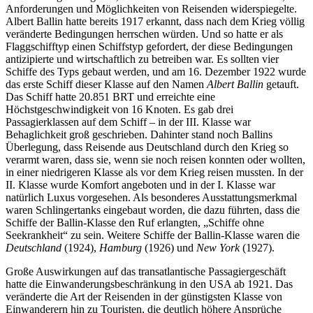
Anforderungen und Möglichkeiten von Reisenden widerspiegelte.
Albert Ballin hatte bereits 1917 erkannt, dass nach dem Krieg völlig
veränderte Bedingungen herrschen würden. Und so hatte er als
Flaggschifftyp einen Schiffstyp gefordert, der diese Bedingungen
antizipierte und wirtschaftlich zu betreiben war. Es sollten vier
Schiffe des Typs gebaut werden, und am 16. Dezember 1922 wurde
das erste Schiff dieser Klasse auf den Namen
Albert Ballin
getauft.
Das Schiff hatte 20.851 BRT und erreichte eine
Höchstgeschwindigkeit von 16 Knoten. Es gab drei
Passagierklassen auf dem Schiff – in der III. Klasse war
Behaglichkeit groß geschrieben. Dahinter stand noch Ballins
Überlegung, dass Reisende aus Deutschland durch den Krieg so
verarmt waren, dass sie, wenn sie noch reisen konnten oder wollten,
in einer niedrigeren Klasse als vor dem Krieg reisen mussten. In der
II. Klasse wurde Komfort angeboten und in der I. Klasse war
natürlich Luxus vorgesehen. Als besonderes Ausstattungsmerkmal
waren Schlingertanks eingebaut worden, die dazu führten, dass die
Schiffe der Ballin-Klasse den Ruf erlangten, „Schiffe ohne
Seekrankheit“ zu sein. Weitere Schiffe der Ballin-Klasse waren die
Deutschland
(1924),
Hamburg
(1926) und
New York
(1927).
Große Auswirkungen auf das transatlantische Passagiergeschäft
hatte die Einwanderungsbeschränkung in den USA ab 1921. Das
veränderte die Art der Reisenden in der günstigsten Klasse von
Einwanderern hin zu Touristen, die deutlich höhere Ansprüche