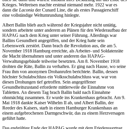
Krieges. Weltreisen machte erstmal niemand mehr. 1922 war es
dann die
Laconia
der Cunard Line, die als erstes Passagierschiff
eine vollständige Weltumrundung hinlegte.
Albert Ballin blieb auch während der Kriegsjahre nicht untätig,
sondern arbeitete unter anderem an Plänen für den Wiederaufbau der
HAPAG nach dem Krieg unter seiner Führung. Allerdings war
Ballins Gesundheit angegriffen, und der Krieg hatte sein
Lebenswerk zerstört. Dann brach die Revolution aus, die am 5.
November 1918 Hamburg erreichte, als Arbeiter- und Soldatenräte
die Macht übernahmen und unter anderem das HAPAG-
Verwaltungsgebäude teilweise besetzten. Am 8. November 1918
drohten die Räte, Ballin zu verhaften. Er ging nach Hause, wo seine
Frau ihm von anonymen Drohanrufen berichtete. Ballin, dessen
höchster Schulabschluss ein Volksschulabschluss war, war von
diesen Drohungen tief getroffen. Sein angegriffener
Gesundheitszustand erforderte mittlerweile die Einnahme von
Tabletten. An diesem Tag brach Ballin bald nach Einnahme
ohnmächtig zusammen. Er wurde ins Krankenhaus gebracht. Am 9.
Mai 1918 dankte Kaiser Wilhelm II ab, und Albert Ballin, der
Reeder des Kaisers, starb in einem Hamburger Krankenhaus an
einem aufgebrochenen Darmgeschwür, das zu einem Herzversagen
geführt hatte.
Das endgültige Ende der HAPAG wurde mit dem Friedensvertrag