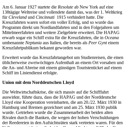
Am 6. Januar 1927 startete die
Resolute
ab New York auf eine
138tägige Weltreise und vollendete damit das, was der 1. Weltkrieg
für
Cleveland
und
Cincinnati
1915 verhindert hatte. Die
Kreuzfahrten waren sofort ein voller Erfolg, und so wurde das
Programm direkt um Nordlandfahrten und in den Folgejahren um
Mittelmeerfahrten und weitere Zielgebiete erweitert. Die HAPAG
erwarb sogar ein Schiff extra für die Kreuzfahrten, die in
Oceana
umbenannte
Neptunia
aus Italien, die bereits als
Peer Gynt
einem
Kreuzfahrtpublikum bekannt geworden war.
Erweitert wurde das Kreuzfahrtangebot um Studienreisen, die einen
üblicherweise zweiwöchigen Aufenthalt an einem Ort vorsahen und
die An- und Abreise mit einem günstigen Touristenticket auf einem
Schiff im Liniendienst erfolgte.
Union mit dem Norddeutschen Lloyd
Die Weltwirtschaftskrise, die sich massiv auf die Schifffahrt
auswirkte, führte dazu, dass die HAPAG und der Norddeutsche
Lloyd eine Kooperation vereinbarten, die am 20./22. März 1930 in
Hamburg und Bremen gezeichnet und am 25. März 1930 publik
wurde. Getrieben wurde die Zusammenarbeit der beiden alten
Rivalen durch die Banken, die wegen der hohen Verschuldungen
der Reedereien in den Aufsichtsräten stark vertreten waren. Für den