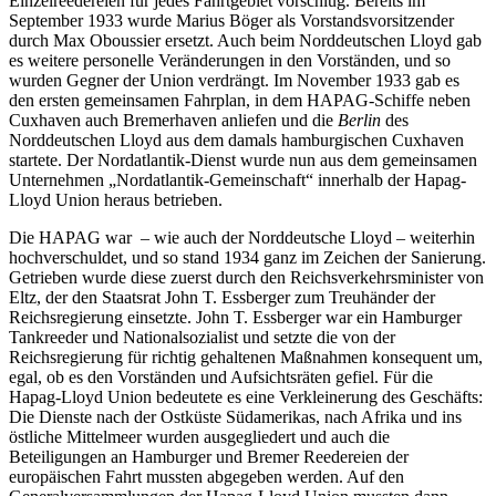
Einzelreedereien für jedes Fahrtgebiet vorschlug. Bereits im
September 1933 wurde Marius Böger als Vorstandsvorsitzender
durch Max Oboussier ersetzt. Auch beim Norddeutschen Lloyd gab
es weitere personelle Veränderungen in den Vorständen, und so
wurden Gegner der Union verdrängt. Im November 1933 gab es
den ersten gemeinsamen Fahrplan, in dem HAPAG-Schiffe neben
Cuxhaven auch Bremerhaven anliefen und die
Berlin
des
Norddeutschen Lloyd aus dem damals hamburgischen Cuxhaven
startete. Der Nordatlantik-Dienst wurde nun aus dem gemeinsamen
Unternehmen „Nordatlantik-Gemeinschaft“ innerhalb der Hapag-
Lloyd Union heraus betrieben.
Die HAPAG war – wie auch der Norddeutsche Lloyd – weiterhin
hochverschuldet, und so stand 1934 ganz im Zeichen der Sanierung.
Getrieben wurde diese zuerst durch den Reichsverkehrsminister von
Eltz, der den Staatsrat John T. Essberger zum Treuhänder der
Reichsregierung einsetzte. John T. Essberger war ein Hamburger
Tankreeder und Nationalsozialist und setzte die von der
Reichsregierung für richtig gehaltenen Maßnahmen konsequent um,
egal, ob es den Vorständen und Aufsichtsräten gefiel. Für die
Hapag-Lloyd Union bedeutete es eine Verkleinerung des Geschäfts:
Die Dienste nach der Ostküste Südamerikas, nach Afrika und ins
östliche Mittelmeer wurden ausgegliedert und auch die
Beteiligungen an Hamburger und Bremer Reedereien der
europäischen Fahrt mussten abgegeben werden. Auf den