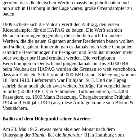
gerufen, dass die deutschen Werften massiv aufgeholt hatten und
nun auch in Hamburg in der Lage waren, große Ozeandampfer zu
bauen.
1909 sicherte sich die Vulcan-Werft den Auftrag, den ersten
Riesendampfer für die HAPAG zu bauen. Die Werft sah sich
Herausforderungen gegenüber, die sicherlich auch für andere
Werften, die die neuen Giganten anderer Reedereien bauen wollten
und sollten, galten. Immerhin gab es damals noch keine Computer,
sämtliche Berechnungen für Festigkeit und Stabilität mussten mehr
oder weniger per Hand ermittelt werden. Die verfügbaren
Berechnungen in Deutschland gingen damals nur bis 30.000 BRT –
beim Neubau der HAPAG wurden die Grenzen so weit verschoben,
dass am Ende ein Schiff von 50.000 BRT stand. Kiellegung war am
18. Juni 1910. Liefertermin war Frühjahr 1913. Und die Hapag
schrieb dann noch gleich zwei weitere Aufträge für vergleichbare
Schiffe (50.000 BRT, vier Schrauben, Turbinenantrieb, ca. 4000
Passagiere, ca. 1000 Mann Besatzung, Übergabetermine Frühjahr
1914 und Frühjahr 1915) aus; diese Aufträge konnte sich Blohm &
Voss sichern.
Ballin auf dem Höhepunkt seiner Karriere
Am 23. Mai 1912, etwas mehr als einen Monat nach dem
Untergang der
Titanic
, lief die
Imperator
[1] in Hamburg vom