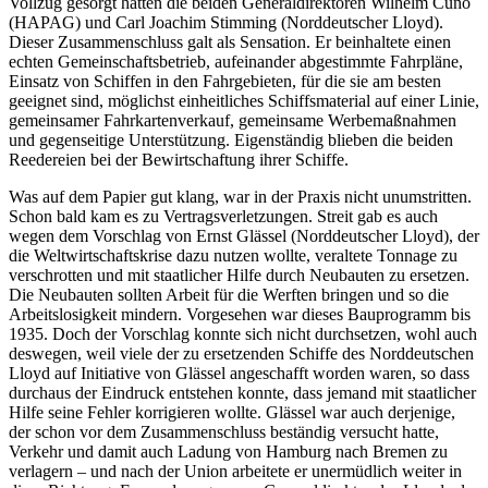
Vollzug gesorgt hatten die beiden Generaldirektoren Wilhelm Cuno
(HAPAG) und Carl Joachim Stimming (Norddeutscher Lloyd).
Dieser Zusammenschluss galt als Sensation. Er beinhaltete einen
echten Gemeinschaftsbetrieb, aufeinander abgestimmte Fahrpläne,
Einsatz von Schiffen in den Fahrgebieten, für die sie am besten
geeignet sind, möglichst einheitliches Schiffsmaterial auf einer Linie,
gemeinsamer Fahrkartenverkauf, gemeinsame Werbemaßnahmen
und gegenseitige Unterstützung. Eigenständig blieben die beiden
Reedereien bei der Bewirtschaftung ihrer Schiffe.
Was auf dem Papier gut klang, war in der Praxis nicht unumstritten.
Schon bald kam es zu Vertragsverletzungen. Streit gab es auch
wegen dem Vorschlag von Ernst Glässel (Norddeutscher Lloyd), der
die Weltwirtschaftskrise dazu nutzen wollte, veraltete Tonnage zu
verschrotten und mit staatlicher Hilfe durch Neubauten zu ersetzen.
Die Neubauten sollten Arbeit für die Werften bringen und so die
Arbeitslosigkeit mindern. Vorgesehen war dieses Bauprogramm bis
1935. Doch der Vorschlag konnte sich nicht durchsetzen, wohl auch
deswegen, weil viele der zu ersetzenden Schiffe des Norddeutschen
Lloyd auf Initiative von Glässel angeschafft worden waren, so dass
durchaus der Eindruck entstehen konnte, dass jemand mit staatlicher
Hilfe seine Fehler korrigieren wollte. Glässel war auch derjenige,
der schon vor dem Zusammenschluss beständig versucht hatte,
Verkehr und damit auch Ladung von Hamburg nach Bremen zu
verlagern – und nach der Union arbeitete er unermüdlich weiter in