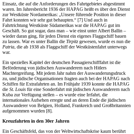
Einsatz, die auf die Anforderungen des Fahrtgebietes abgestimmt
waren. Im Jahresbericht 1936 der HAPAG heißt es über den Dienst
zur Westküste Nordamerikas: „Unsere führende Position in dieser
Fahrt konnten wir sehr gut behaupten.“ [7] Und auch in
Fahrtrichtung Westküste Südamerikas war die HAPAG gut im
Geschäft. So gut sogar, dass man – wie einst unter Albert Ballin –
wieder daran ging, für jeden Dienst ein eigenes Flaggschiff bauen
zu lassen. War es unter Ballin die
Tirpitz
gewesen, wurde es nun die
Patria
, die ab 1938 als Flaggschiff der Westküstenfahrt unterwegs
war.
Ein spezielles Kapitel der deutschen Passagierschifffahrt ist die
Beförderung von jüdischen Auswanderern nach Hitlers
Machtergreifung. Mit jedem Jahr nahm der Auswanderungsdruck
zu, und jüdische Organisationen fragten auch bei der HAPAG nach
Schiffen für Extrafahrten an. Im Frühjahr 1939 konnte die HAPAG
die
St. Louis
für eine Sonderfahrt mit jüdischen Auswanderern nach
Kuba zur Verfügung stellen – es wurde eine Irrfahrt, die
internationales Aufsehen erregte und an deren Ende die jüdischen
Auswanderer von Belgien, Holland, Frankreich und Großbritannien
aufgenommen wurden [8].
Kreuzfahrten in den 30er Jahren
Ein Geschäftsfeld, das von der Weltwirtschaftskrise kaum berührt