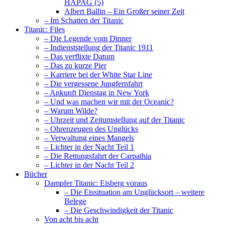
HAPAG (5)
Albert Ballin – Ein Großer seiner Zeit
– Im Schatten der Titanic
Titanic: Files
– Die Legende vom Dinner
– Indienststellung der Titanic 1911
– Das verflixte Datum
– Das zu kurze Pier
– Karriere bei der White Star Line
– Die vergessene Jungfernfahrt
– Ankunft Dienstag in New York
– Und was machen wir mit der Oceanic?
– Warum Wilde?
– Uhrzeit und Zeitumstellung auf der Titanic
– Ohrenzeugen des Unglücks
– Verwaltung eines Mangels
– Lichter in der Nacht Teil 1
– Die Rettungsfahrt der Carpathia
– Lichter in der Nacht Teil 2
Bücher
Dampfer Titanic: Eisberg voraus
– Die Eissituation am Unglücksort – weitere
Belege
– Die Geschwindigkeit der Titanic
Von acht bis acht