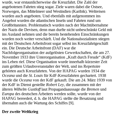
wurde, war erstaunlicherweise die Kreuzfahrt. Die Zahl der
angebotenen Fahrten stieg sogar. Ziele waren dabei die Ostsee,
Norwegen, das Mittelmeer und Westindien (Karibik). Weltreisen
wurden auch angeboten. Und ebenfalls mit aufgenommen ins
Angebot wurden die atlantischen Inseln und Fahrten rund um
Großbritannien. Problematisch wurden nach der Machtübernahme
der Nazis die Devisen, denn man durfte nicht unbeschränkt Geld mit
ins Ausland nehmen und die bereits bestehenden Einschränkungen
wurden noch weiter verschärft. Und die Nationalsozialisten stiegen
mit der Deutschen Arbeitsfront sogar selbst ins Kreuzfahrtgeschäft
ein. Die Deutsche Arbeitsfront (DAF) war die
Nachfolgeorganisation der aufgelösten Gewerkschaften, die am 27.
November 1933 ihre Unterorganisation „Kraft durch Freude“ (KdF)
ins Leben rief. Diese Organisation wurde innerhalb kürzester Zeit
zum größten Urlaubsveranstalter der Welt, und ins Repertoire
gehörten auch Kreuzfahrten. Von der HAPAG wurden 1934 die
Oceana
und die
St. Louis
für KdF-Kreuzfahrten gechartert. 1938
wurde die
Oceana
von der KdF gekauft. Die am 24. März 1939 von
der KdF in Dienst gestellte
Robert Ley
, die zusammen mit der
älteren
Wilhelm Gustloff
laut Propagandaaussage die
Bremen
und
Europa
des deutschen Arbeiters werden sollte, wurde von der
HAPAG bereedert, d. h. die HAPAG stellte die Besatzung und
übernahm auch die Wartung des Schiffes [9].
Der zweite Weltkrieg