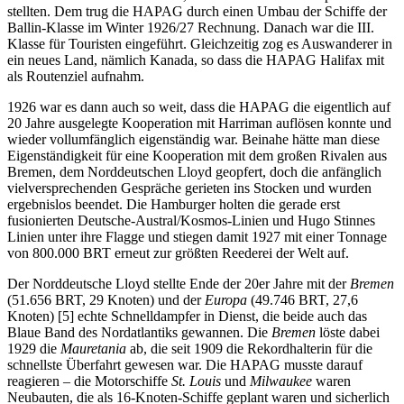
stellten. Dem trug die HAPAG durch einen Umbau der Schiffe der
Ballin-Klasse im Winter 1926/27 Rechnung. Danach war die III.
Klasse für Touristen eingeführt. Gleichzeitig zog es Auswanderer in
ein neues Land, nämlich Kanada, so dass die HAPAG Halifax mit
als Routenziel aufnahm.
1926 war es dann auch so weit, dass die HAPAG die eigentlich auf
20 Jahre ausgelegte Kooperation mit Harriman auflösen konnte und
wieder vollumfänglich eigenständig war. Beinahe hätte man diese
Eigenständigkeit für eine Kooperation mit dem großen Rivalen aus
Bremen, dem Norddeutschen Lloyd geopfert, doch die anfänglich
vielversprechenden Gespräche gerieten ins Stocken und wurden
ergebnislos beendet. Die Hamburger holten die gerade erst
fusionierten Deutsche-Austral/Kosmos-Linien und Hugo Stinnes
Linien unter ihre Flagge und stiegen damit 1927 mit einer Tonnage
von 800.000 BRT erneut zur größten Reederei der Welt auf.
Der Norddeutsche Lloyd stellte Ende der 20er Jahre mit der
Bremen
(51.656 BRT, 29 Knoten) und der
Europa
(49.746 BRT, 27,6
Knoten) [5] echte Schnelldampfer in Dienst, die beide auch das
Blaue Band des Nordatlantiks gewannen. Die
Bremen
löste dabei
1929 die
Mauretania
ab, die seit 1909 die Rekordhalterin für die
schnellste Überfahrt gewesen war. Die HAPAG musste darauf
reagieren – die Motorschiffe
St. Louis
und
Milwaukee
waren
Neubauten, die als 16-Knoten-Schiffe geplant waren und sicherlich