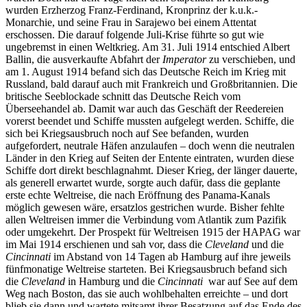
wurden Erzherzog Franz-Ferdinand, Kronprinz der k.u.k.-
Monarchie, und seine Frau in Sarajewo bei einem Attentat
erschossen. Die darauf folgende Juli-Krise führte so gut wie
ungebremst in einen Weltkrieg. Am 31. Juli 1914 entschied Albert
Ballin, die ausverkaufte Abfahrt der
Imperator
zu verschieben, und
am 1. August 1914 befand sich das Deutsche Reich im Krieg mit
Russland, bald darauf auch mit Frankreich und Großbritannien. Die
britische Seeblockade schnitt das Deutsche Reich vom
Überseehandel ab. Damit war auch das Geschäft der Reedereien
vorerst beendet und Schiffe mussten aufgelegt werden. Schiffe, die
sich bei Kriegsausbruch noch auf See befanden, wurden
aufgefordert, neutrale Häfen anzulaufen – doch wenn die neutralen
Länder in den Krieg auf Seiten der Entente eintraten, wurden diese
Schiffe dort direkt beschlagnahmt. Dieser Krieg, der länger dauerte,
als generell erwartet wurde, sorgte auch dafür, dass die geplante
erste echte Weltreise, die nach Eröffnung des Panama-Kanals
möglich gewesen wäre, ersatzlos gestrichen wurde. Bisher fehlte
allen Weltreisen immer die Verbindung vom Atlantik zum Pazifik
oder umgekehrt. Der Prospekt für Weltreisen 1915 der HAPAG war
im Mai 1914 erschienen und sah vor, dass die
Cleveland
und die
Cincinnati
im Abstand von 14 Tagen ab Hamburg auf ihre jeweils
fünfmonatige Weltreise starteten. Bei Kriegsausbruch befand sich
die
Cleveland
in Hamburg und die
Cincinnati
war auf See auf dem
Weg nach Boston, das sie auch wohlbehalten erreichte – und dort
blieb sie dann und wartete mitsamt ihrer Besatzung auf das Ende des