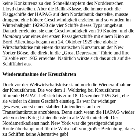
keine Konkurrenz zu den Schnelldampfern des Norddeutschen
Lloyd darstellten. Aber die Ballin-Klasse, die immer noch die
Flaggschiffe der HAPAG auf dem Nordatlantik darstellte, musste
dringend eine höhere Geschwindigkeit erzielen, und so wurden im
Winterhalbjahr 1929/30 die vier Schiffe dieses Typs umgebaut.
Danach erreichten sie eine Geschwindigkeit von 19 Knoten, und die
Hamburg
war eines der ersten Passagierschiffe mit einem Kino an
Bord. Allerdings begann am 24. Oktober 1929 eine globale
Wirtschaftskrise mit einem dramatischen Kurssturz an der New
Yorker Börse, die direkt in die „Great Depression“ führte und ihre
Talsohle erst 1932 erreichte. Natürlich wirkte sich das auch auf die
Schifffahrt aus.
Wiederaufnahme der Kreuzfahrten
Doch vor der Weltwirtschaftskrise stand noch die Wiederaufnahme
der Kreuzfahrten. Die vor dem 1. Weltkrieg bei Kreuzfahrten
führende HAPAG ließ sich bis zum 18. Dezember 1926 Zeit, ehe
sie wieder in dieses Geschäft einstieg. Es war ihr wichtiger
gewesen, zuerst einen stabilen Liniendienst auf der
Transatlantikroute anzubieten. Denn auch wenn die HAPAG wieder
wie vor dem Krieg Liniendienste in alle Welt unterhielt: Der
Nordamerikadienst nach New York war die prestigeträchtigste
Route überhaupt und für die Wirtschaft von großer Bedeutung, da es
zu Schiffen keine Alternative gab!