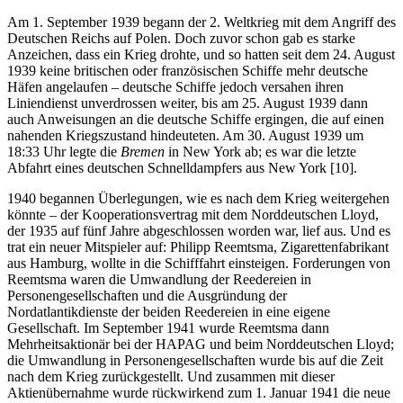
Am 1. September 1939 begann der 2. Weltkrieg mit dem Angriff des
Deutschen Reichs auf Polen. Doch zuvor schon gab es starke
Anzeichen, dass ein Krieg drohte, und so hatten seit dem 24. August
1939 keine britischen oder französischen Schiffe mehr deutsche
Häfen angelaufen – deutsche Schiffe jedoch versahen ihren
Liniendienst unverdrossen weiter, bis am 25. August 1939 dann
auch Anweisungen an die deutsche Schiffe ergingen, die auf einen
nahenden Kriegszustand hindeuteten. Am 30. August 1939 um
18:33 Uhr legte die
Bremen
in New York ab; es war die letzte
Abfahrt eines deutschen Schnelldampfers aus New York [10].
1940 begannen Überlegungen, wie es nach dem Krieg weitergehen
könnte – der Kooperationsvertrag mit dem Norddeutschen Lloyd,
der 1935 auf fünf Jahre abgeschlossen worden war, lief aus. Und es
trat ein neuer Mitspieler auf: Philipp Reemtsma, Zigarettenfabrikant
aus Hamburg, wollte in die Schifffahrt einsteigen. Forderungen von
Reemtsma waren die Umwandlung der Reedereien in
Personengesellschaften und die Ausgründung der
Nordatlantikdienste der beiden Reedereien in eine eigene
Gesellschaft. Im September 1941 wurde Reemtsma dann
Mehrheitsaktionär bei der HAPAG und beim Norddeutschen Lloyd;
die Umwandlung in Personengesellschaften wurde bis auf die Zeit
nach dem Krieg zurückgestellt. Und zusammen mit dieser
Aktienübernahme wurde rückwirkend zum 1. Januar 1941 die neue