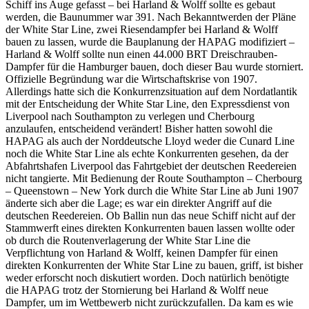
Schiff ins Auge gefasst – bei Harland & Wolff sollte es gebaut
werden, die Baunummer war 391. Nach Bekanntwerden der Pläne
der White Star Line, zwei Riesendampfer bei Harland & Wolff
bauen zu lassen, wurde die Bauplanung der HAPAG modifiziert –
Harland & Wolff sollte nun einen 44.000 BRT Dreischrauben-
Dampfer für die Hamburger bauen, doch dieser Bau wurde storniert.
Offizielle Begründung war die Wirtschaftskrise von 1907.
Allerdings hatte sich die Konkurrenzsituation auf dem Nordatlantik
mit der Entscheidung der White Star Line, den Expressdienst von
Liverpool nach Southampton zu verlegen und Cherbourg
anzulaufen, entscheidend verändert! Bisher hatten sowohl die
HAPAG als auch der Norddeutsche Lloyd weder die Cunard Line
noch die White Star Line als echte Konkurrenten gesehen, da der
Abfahrtshafen Liverpool das Fahrtgebiet der deutschen Reedereien
nicht tangierte. Mit Bedienung der Route Southampton – Cherbourg
– Queenstown – New York durch die White Star Line ab Juni 1907
änderte sich aber die Lage; es war ein direkter Angriff auf die
deutschen Reedereien. Ob Ballin nun das neue Schiff nicht auf der
Stammwerft eines direkten Konkurrenten bauen lassen wollte oder
ob durch die Routenverlagerung der White Star Line die
Verpflichtung von Harland & Wolff, keinen Dampfer für einen
direkten Konkurrenten der White Star Line zu bauen, griff, ist bisher
weder erforscht noch diskutiert worden. Doch natürlich benötigte
die HAPAG trotz der Stornierung bei Harland & Wolff neue
Dampfer, um im Wettbewerb nicht zurückzufallen. Da kam es wie