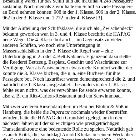
Besatzung waren für das Schiff und die maximal 4.248 Passagiere
zuständig. Noch niemals zuvor hatte ein Schiff so viele Passagiere
an Bord nehmen können: 908 in der 1. Klasse, 606 in der 2. Klasse,
962 in der 3. Klasse und 1.772 in der 4. Klasse [3].
Mit der Aufteilung der Schiffsklasse, die auch als „Zwischendeck“
bekannt geworden war, in 3. und 4. Klasse beschritt die HAPAG
neue Wege. Die 4. Klasse bot auch – im Gegensatz zu vielen
anderen Schiffen, wo noch eine Unterbringung in
Massenschlafsälen in der 3. Klasse die Regel war – eine
Unterbringung in 2- oder 4-Bett-Kabinen. Ergänzend dazu stellte
die Reederei Bettzeug, Essplatz, Geschirr und Waschräume zur
Verfügung. Wer als Auswanderer etwas mehr Komfort wollte, der
konnte die 3. Klasse buchen, die u. a. eine Bücherei für ihre
Passagiere bot. Noch luxuriöser waren dementsprechend die 2. und
natürlich die 1. Klasse ausgestattet – besonders in der 1. Klasse
fehlte es an nichts, was der verwöhnte Reisende erwarten konnte,
also z. B. ein Ritz-Carlton-Restaurant und ein Schwimmbad.
Mit zwei weiteren Riesendampfern im Bau bei Blohm & Voß in
Hamburg, die beide die
Imperator
nochmals wieder übertreffen
würden, hatte die HAPAG den Grundstein gelegt, um in den
nächsten Jahren auf der so wichtigen wie prestigeträchtigen
Transatlantikroute eine bedeutende Rolle zu spielen. Natürlich gab
es auch Kritik, die, so beklagt Arnold Kludas in seinem Werk über