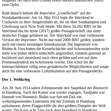
Bugadler fiel nach dem Umbau einem starken atlantischen Sturm
zum Opfer.
Bald danach bekam die
Imperator
„Gesellschaft“ auf der
Nordatlantikroute: Am 14. Mai 1914 legte die
Vaterland
in
Cuxhaven zu ihrer Jungfernfahrt ab, die sie über Southampton und
Cherbourg nach New York führte. Mit ihren 54.282 BRT ist die
Vaterland
das bis heute (2017) größte Passagierschiff, das unter
deutscher Flagge gefahren ist. Die
Vaterland
war eine verbesserte
Version der
Imperator
. Nicht nur rund 2000 BRT größer, sondern
auch mit einem neuartigen Innenkonzept: Die Ingenieure von
Blohm & Voss hatten die Kesselschächte und Schornsteinrohre nicht
mehr wie bisher üblich mittschiffs angeordnet, sondern getrennt an
backbord und steuerbord nach oben geführt und erst auf dem
Promenadendeck im Schornstein vereint. Das schuf für die
Innenarchitekten völlig neue gestalterische Möglichkeiten und sorgte
auch für eine verbesserte Luftzirkulation auf den Passagierdecks.
Der 1. Weltkrieg
Am 20. Juni 1914 sahen Zehntausende den Stapellauf der
Bismarck
in Hamburg. Auch der Kaiser war wieder zugegen, Taufpatin war
Hannah von Bismarck. Ballin war fast am Ziel, ein
weltumspannendes Liniennetz mit der Zentrale in Hamburg
aufzubauen, deren Flaggschiffe die drei größten Dampfer der Welt
waren. Doch nur acht Tage nach dem Stapellauf in Hamburg