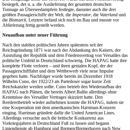
besiegelt, der u. a. die Auslieferung der gesamten deutschen
Tonnage an Überseedampfern festlegte, darunter auch die drei
größten Passagierschiffe der Welt, die
Imperator
, die
Vaterland
und
die
Bismarck
. Letztere befand sich noch im Bau und musste vor
Ablieferung fertig gestellt werden.
Neuaufbau unter neuer Führung
Nach den stabilen politischen Jahren spätestens seit der
Reichsgründung 1871 war nach der Abdankung des Kaisers, der
Ausrufung der Republik und dem Friedensvertrag von Versailles das
politische Umfeld in Deutschland schwierig. Die HAPAG hatte ihre
komplette Flotte verloren – und ihren genialen Kopf, der der
Passagierschifffahrt und dem Wettbewerb viele neue Impulse
gegeben hatte. Nachfolger wurde bereits im Dezember 1918
Wilhelm Cuno, der 1922/23 als Parteiloser sogar kurze Zeit
Reichskanzler werden sollte. Cuno betrieb den Wiederaufbau der
HAPAG nach Plänen, die bereits Albert Ballin allerdings ohne
Kenntnisse des Versailler Vertrages skizziert hatte. Den
Reedereibetrieb wieder aufnehmen konnte die HAPAG, indem sie
eine Kooperation mit dem amerikanischen Harriman-Konzern
einging. Harriman gründete dafür die United American Lines.
Allerdings versuchte auch die britische Konkurrenz aus
Vorkriegsjahren in Deutschland Fuß zu fassen und begann
Liniendienste ab Hamburg und Bremen/Bremerhaven nach New