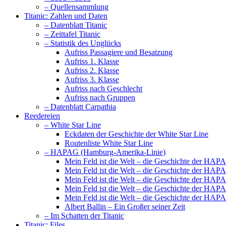
– Quellensammlung
Titanic: Zahlen und Daten
– Datenblatt Titanic
– Zeittafel Titanic
– Statistik des Unglücks
Aufriss Passagiere und Besatzung
Aufriss 1. Klasse
Aufriss 2. Klasse
Aufriss 3. Klasse
Aufriss nach Geschlecht
Aufriss nach Gruppen
– Datenblatt Carpathia
Reedereien
– White Star Line
Eckdaten der Geschichte der White Star Line
Routenliste White Star Line
– HAPAG (Hamburg-Amerika-Linie)
Mein Feld ist die Welt – die Geschichte der HAP
Mein Feld ist die Welt – die Geschichte der HAP
Mein Feld ist die Welt – die Geschichte der HAP
Mein Feld ist die Welt – die Geschichte der HAP
Mein Feld ist die Welt – die Geschichte der HAP
Albert Ballin – Ein Großer seiner Zeit
– Im Schatten der Titanic
Titanic: Files