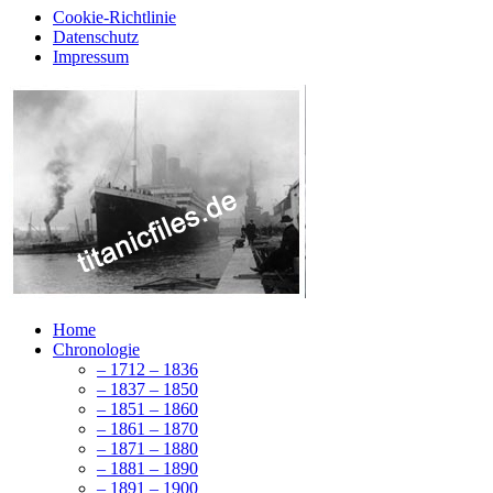
Cookie-Richtlinie
Datenschutz
Impressum
Home
Chronologie
– 1712 – 1836
– 1837 – 1850
– 1851 – 1860
– 1861 – 1870
– 1871 – 1880
– 1881 – 1890
– 1891 – 1900