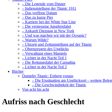
– Die Legende vom Dinner
– Indienststellung der Titanic 1911
– Das verflixte Datum
– Das zu kurze Pier
– Karriere bei der White Star Line
– Die vergessene Jungfernfahrt
– Ankunft Dienstag in New York
– Und was machen wir mit der Oceanic?
– Warum Wilde?
– Uhrzeit und Zeitumstellung auf der Titanic
– Ohrenzeugen des Unglücks
– Verwaltung eines Mangels
– Lichter in der Nacht Teil 1
– Die Rettungsfahrt der Carpathia
– Lichter in der Nacht Teil 2
Bücher
Dampfer Titanic: Eisberg voraus
– Die Eissituation am Unglücksort – weitere Bele
– Die Geschwindigkeit der Titanic
Von acht bis acht
Aufriss nach Geschlecht