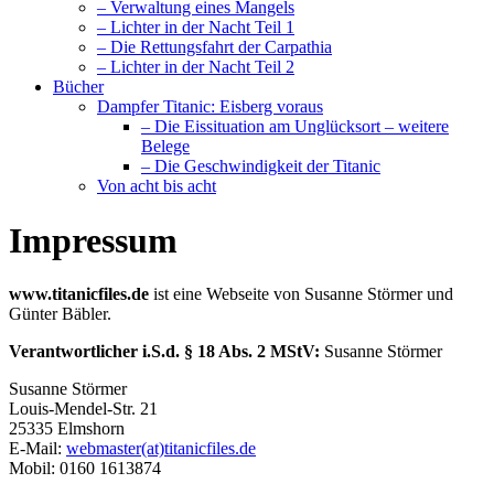
– Verwaltung eines Mangels
– Lichter in der Nacht Teil 1
– Die Rettungsfahrt der Carpathia
– Lichter in der Nacht Teil 2
Bücher
Dampfer Titanic: Eisberg voraus
– Die Eissituation am Unglücksort – weitere
Belege
– Die Geschwindigkeit der Titanic
Von acht bis acht
Impressum
www.titanicfiles.de
ist eine Webseite von Susanne Störmer und
Günter Bäbler.
Verantwortlicher i.S.d. § 18 Abs. 2 MStV:
Susanne Störmer
Susanne Störmer
Louis-Mendel-Str. 21
25335 Elmshorn
E-Mail:
webmaster(at)titanicfiles.de
Mobil: 0160 1613874