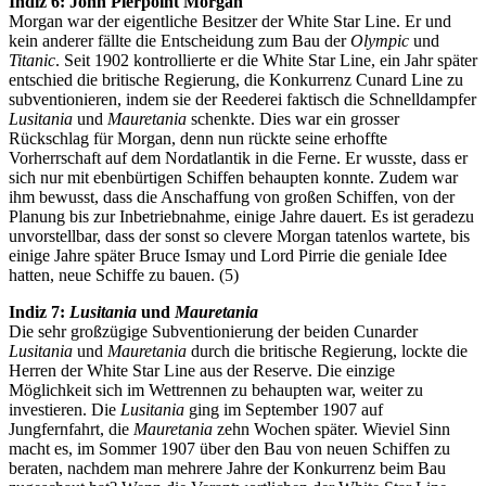
Indiz 6: John Pierpoint Morgan
Morgan war der eigentliche Besitzer der White Star Line. Er und
kein anderer fällte die Entscheidung zum Bau der
Olympic
und
Titanic
. Seit 1902 kontrollierte er die White Star Line, ein Jahr später
entschied die britische Regierung, die Konkurrenz Cunard Line zu
subventionieren, indem sie der Reederei faktisch die Schnelldampfer
Lusitania
und
Mauretania
schenkte. Dies war ein grosser
Rückschlag für Morgan, denn nun rückte seine erhoffte
Vorherrschaft auf dem Nordatlantik in die Ferne. Er wusste, dass er
sich nur mit ebenbürtigen Schiffen behaupten konnte. Zudem war
ihm bewusst, dass die Anschaffung von großen Schiffen, von der
Planung bis zur Inbetriebnahme, einige Jahre dauert. Es ist geradezu
unvorstellbar, dass der sonst so clevere Morgan tatenlos wartete, bis
einige Jahre später Bruce Ismay und Lord Pirrie die geniale Idee
hatten, neue Schiffe zu bauen. (5)
Indiz 7:
Lusitania
und
Mauretania
Die sehr großzügige Subventionierung der beiden Cunarder
Lusitania
und
Mauretania
durch die britische Regierung, lockte die
Herren der White Star Line aus der Reserve. Die einzige
Möglichkeit sich im Wettrennen zu behaupten war, weiter zu
investieren. Die
Lusitania
ging im September 1907 auf
Jungfernfahrt, die
Mauretania
zehn Wochen später. Wieviel Sinn
macht es, im Sommer 1907 über den Bau von neuen Schiffen zu
beraten, nachdem man mehrere Jahre der Konkurrenz beim Bau