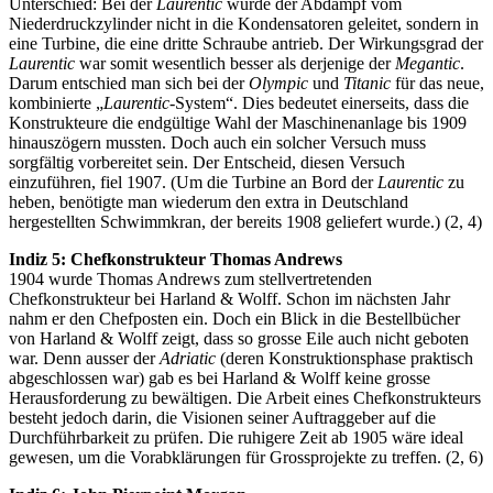
Unterschied: Bei der
Laurentic
wurde der Abdampf vom
Niederdruckzylinder nicht in die Kondensatoren geleitet, sondern in
eine Turbine, die eine dritte Schraube antrieb. Der Wirkungsgrad der
Laurentic
war somit wesentlich besser als derjenige der
Megantic
.
Darum entschied man sich bei der
Olympic
und
Titanic
für das neue,
kombinierte „
Laurentic
-System“. Dies bedeutet einerseits, dass die
Konstrukteure die endgültige Wahl der Maschinenanlage bis 1909
hinauszögern mussten. Doch auch ein solcher Versuch muss
sorgfältig vorbereitet sein. Der Entscheid, diesen Versuch
einzuführen, fiel 1907. (Um die Turbine an Bord der
Laurentic
zu
heben, benötigte man wiederum den extra in Deutschland
hergestellten Schwimmkran, der bereits 1908 geliefert wurde.) (2, 4)
Indiz 5: Chefkonstrukteur Thomas Andrews
1904 wurde Thomas Andrews zum stellvertretenden
Chefkonstrukteur bei Harland & Wolff. Schon im nächsten Jahr
nahm er den Chefposten ein. Doch ein Blick in die Bestellbücher
von Harland & Wolff zeigt, dass so grosse Eile auch nicht geboten
war. Denn ausser der
Adriatic
(deren Konstruktionsphase praktisch
abgeschlossen war) gab es bei Harland & Wolff keine grosse
Herausforderung zu bewältigen. Die Arbeit eines Chefkonstrukteurs
besteht jedoch darin, die Visionen seiner Auftraggeber auf die
Durchführbarkeit zu prüfen. Die ruhigere Zeit ab 1905 wäre ideal
gewesen, um die Vorabklärungen für Grossprojekte zu treffen. (2, 6)