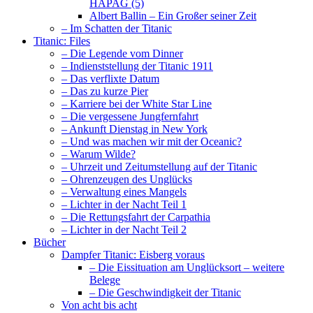
HAPAG (5)
Albert Ballin – Ein Großer seiner Zeit
– Im Schatten der Titanic
Titanic: Files
– Die Legende vom Dinner
– Indienststellung der Titanic 1911
– Das verflixte Datum
– Das zu kurze Pier
– Karriere bei der White Star Line
– Die vergessene Jungfernfahrt
– Ankunft Dienstag in New York
– Und was machen wir mit der Oceanic?
– Warum Wilde?
– Uhrzeit und Zeitumstellung auf der Titanic
– Ohrenzeugen des Unglücks
– Verwaltung eines Mangels
– Lichter in der Nacht Teil 1
– Die Rettungsfahrt der Carpathia
– Lichter in der Nacht Teil 2
Bücher
Dampfer Titanic: Eisberg voraus
– Die Eissituation am Unglücksort – weitere
Belege
– Die Geschwindigkeit der Titanic
Von acht bis acht