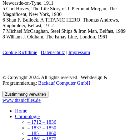
Newcastle-on-Tyne, 1911
5 Carl Hovey, The Life Story of J. Pierpoint Morgan, The
Magnificent, New York, 1930
6 Shan F. Bullock, A TITANIC HERO, Thomas Andrews,
Shipbuilder, Belfast, 1912
7 Michael McCaughan, Steel Ships & Iron Man, Belfast, 1989
8 William J. Oldham, The Ismay Line, London, 1961
Cookie Richtlinie
|
Datenschutz
|
Impressum
© Copyright 2024. All rights reserved | Webdesign &
Programmierung:
Backauf Computer GmbH
Zustimmung verwalten
www.titanicfiles.de
Home
Chronologie
– 1712 – 1836
– 1837 – 1850
– 1851 – 1860
– 1861 – 1870