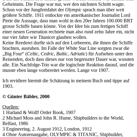
Geheimnis. Die Frage war nur, wer den nächsten Schritt wagte.
Schon vor der Jungfernfahrt der
Olympic
sprach man über weit
größere Schiffe. 1911 entlockte ein amerikanischer Journalist Lord
Pirrie die Aussage, dass man wohl in den 20er Jahren 100.000 BRT
grosse Schiffe bauen könne. Von der Idee bis zum fertigen Schiff
einer neuen Generation rechnete man also rund zehn Jahre ein, nicht
nur vier Jahre wie Titanicer glauben wollen.
Keine Reederei durfte sich auf den Lorbeeren, die ihnen die Schiffe
brachten, ausruhen. Im Falle der White Star Line sorgten zwar die
„Big Four“ (
Celtic
,
Cedric
,
Baltic
,
Adriatic
) für Aufsehen unter den
Reisenden, doch dass dieses nur von begrenzter Dauer war, wussten
alle. Ein Nachfolge-Trio war die logischste Reaktion darauf, und die
musste eben lange vorbereitet werden. Lange vor 1907.
Ich revidiere hiermit die Schätzung in meinem Buch und tippe auf
1903.
© Günter Bäbler, 2000
Quellen:
1 Harland & Wolff Order Book, 1907
2 Michael Moss and John R. Hume, Shipbuilders to the World,
Belfast, 1986
3 Engineering, 2. August 1912, London, 1912
4 Ohne Autorenangabe, OLYMPIC & TITANIC, Shipbuilder,