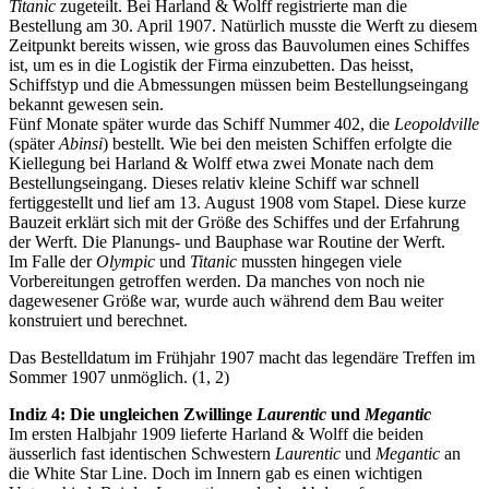
Titanic
zugeteilt. Bei Harland & Wolff registrierte man die
Bestellung am 30. April 1907. Natürlich musste die Werft zu diesem
Zeitpunkt bereits wissen, wie gross das Bauvolumen eines Schiffes
ist, um es in die Logistik der Firma einzubetten. Das heisst,
Schiffstyp und die Abmessungen müssen beim Bestellungseingang
bekannt gewesen sein.
Fünf Monate später wurde das Schiff Nummer 402, die
Leopoldville
(später
Abinsi
) bestellt. Wie bei den meisten Schiffen erfolgte die
Kiellegung bei Harland & Wolff etwa zwei Monate nach dem
Bestellungseingang. Dieses relativ kleine Schiff war schnell
fertiggestellt und lief am 13. August 1908 vom Stapel. Diese kurze
Bauzeit erklärt sich mit der Größe des Schiffes und der Erfahrung
der Werft. Die Planungs- und Bauphase war Routine der Werft.
Im Falle der
Olympic
und
Titanic
mussten hingegen viele
Vorbereitungen getroffen werden. Da manches von noch nie
dagewesener Größe war, wurde auch während dem Bau weiter
konstruiert und berechnet.
Das Bestelldatum im Frühjahr 1907 macht das legendäre Treffen im
Sommer 1907 unmöglich. (1, 2)
Indiz 4: Die ungleichen Zwillinge
Laurentic
und
Megantic
Im ersten Halbjahr 1909 lieferte Harland & Wolff die beiden
äusserlich fast identischen Schwestern
Laurentic
und
Megantic
an
die White Star Line. Doch im Innern gab es einen wichtigen