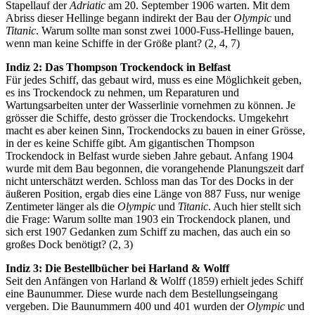
Stapellauf der
Adriatic
am 20. September 1906 warten. Mit dem
Abriss dieser Hellinge begann indirekt der Bau der
Olympic
und
Titanic
. Warum sollte man sonst zwei 1000-Fuss-Hellinge bauen,
wenn man keine Schiffe in der Größe plant? (2, 4, 7)
Indiz 2: Das Thompson Trockendock in Belfast
Für jedes Schiff, das gebaut wird, muss es eine Möglichkeit geben,
es ins Trockendock zu nehmen, um Reparaturen und
Wartungsarbeiten unter der Wasserlinie vornehmen zu können. Je
grösser die Schiffe, desto grösser die Trockendocks. Umgekehrt
macht es aber keinen Sinn, Trockendocks zu bauen in einer Grösse,
in der es keine Schiffe gibt. Am gigantischen Thompson
Trockendock in Belfast wurde sieben Jahre gebaut. Anfang 1904
wurde mit dem Bau begonnen, die vorangehende Planungszeit darf
nicht unterschätzt werden. Schloss man das Tor des Docks in der
äußeren Position, ergab dies eine Länge von 887 Fuss, nur wenige
Zentimeter länger als die
Olympic
und
Titanic
. Auch hier stellt sich
die Frage: Warum sollte man 1903 ein Trockendock planen, und
sich erst 1907 Gedanken zum Schiff zu machen, das auch ein so
großes Dock benötigt? (2, 3)
Indiz 3: Die Bestellbücher bei Harland & Wolff
Seit den Anfängen von Harland & Wolff (1859) erhielt jedes Schiff
eine Baunummer. Diese wurde nach dem Bestellungseingang
vergeben. Die Baunummern 400 und 401 wurden der
Olympic
und