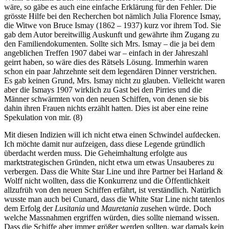
wäre, so gäbe es auch eine einfache Erklärung für den Fehler. Die
grösste Hilfe bei den Recherchen bot nämlich Julia Florence Ismay,
die Witwe von Bruce Ismay (1862 – 1937) kurz vor ihrem Tod. Sie
gab dem Autor bereitwillig Auskunft und gewährte ihm Zugang zu
den Familiendokumenten. Sollte sich Mrs. Ismay – die ja bei dem
angeblichen Treffen 1907 dabei war – einfach in der Jahreszahl
geirrt haben, so wäre dies des Rätsels Lösung. Immerhin waren
schon ein paar Jahrzehnte seit dem legendären Dinner verstrichen.
Es gab keinen Grund, Mrs. Ismay nicht zu glauben. Vielleicht waren
aber die Ismays 1907 wirklich zu Gast bei den Pirries und die
Männer schwärmten von den neuen Schiffen, von denen sie bis
dahin ihren Frauen nichts erzählt hatten. Dies ist aber eine reine
Spekulation von mir. (8)
Mit diesen Indizien will ich nicht etwa einen Schwindel aufdecken.
Ich möchte damit nur aufzeigen, dass diese Legende gründlich
überdacht werden muss. Die Geheimhaltung erfolgte aus
marktstrategischen Gründen, nicht etwa um etwas Unsauberes zu
verbergen. Dass die White Star Line und ihre Partner bei Harland &
Wolff nicht wollten, dass die Konkurrenz und die Öffentlichkeit
allzufrüh von den neuen Schiffen erfährt, ist verständlich. Natürlich
wusste man auch bei Cunard, dass die White Star Line nicht tatenlos
dem Erfolg der
Lusitania
und
Mauretania
zusehen würde. Doch
welche Massnahmen ergriffen würden, dies sollte niemand wissen.
Dass die Schiffe aber immer größer werden sollten, war damals kein