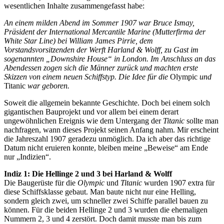
wesentlichen Inhalte zusammengefasst habe:
An einem milden Abend im Sommer 1907 war Bruce Ismay,
Präsident der International Mercantile Marine (Mutterfirma der
White Star Line) bei William James Pirrie, dem
Vorstandsvorsitzenden der Werft Harland & Wolff, zu Gast im
sogenannten „Downshire House“ in London. Im Anschluss an das
Abendessen zogen sich die Männer zurück und machten erste
Skizzen von einem neuen Schiffstyp. Die Idee für die
Olympic
und
Titanic
war geboren.
Soweit die allgemein bekannte Geschichte. Doch bei einem solch
gigantischen Bauprojekt und vor allem bei einem derart
ungewöhnlichen Ereignis wie dem Untergang der
Titanic
sollte man
nachfragen, wann dieses Projekt seinen Anfang nahm. Mir erscheint
die Jahreszahl 1907 geradezu unmöglich. Da ich aber das richtige
Datum nicht eruieren konnte, bleiben meine „Beweise“ am Ende
nur „Indizien“.
Indiz 1: Die Hellinge 2 und 3 bei Harland & Wolff
Die Baugerüste für die
Olympic
und
Titanic
wurden 1907 extra für
diese Schiffsklasse gebaut. Man baute nicht nur eine Helling,
sondern gleich zwei, um schneller zwei Schiffe parallel bauen zu
können. Für die beiden Hellinge 2 und 3 wurden die ehemaligen
Nummern 2, 3 und 4 zerstört. Doch damit musste man bis zum