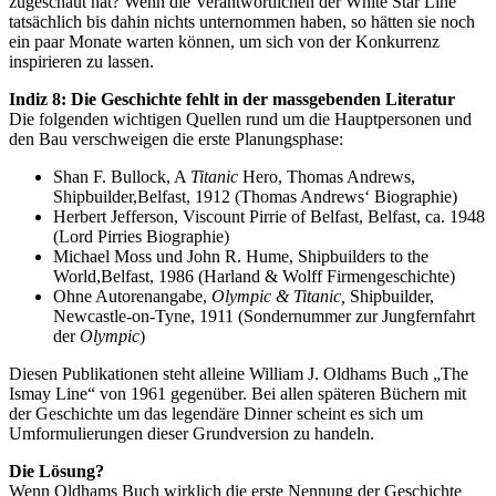
zugeschaut hat? Wenn die Verantwortlichen der White Star Line
tatsächlich bis dahin nichts unternommen haben, so hätten sie noch
ein paar Monate warten können, um sich von der Konkurrenz
inspirieren zu lassen.
Indiz 8: Die Geschichte fehlt in der massgebenden Literatur
Die folgenden wichtigen Quellen rund um die Hauptpersonen und
den Bau verschweigen die erste Planungsphase:
Shan F. Bullock, A
Titanic
Hero, Thomas Andrews,
Shipbuilder,Belfast, 1912 (Thomas Andrews‘ Biographie)
Herbert Jefferson, Viscount Pirrie of Belfast, Belfast, ca. 1948
(Lord Pirries Biographie)
Michael Moss und John R. Hume, Shipbuilders to the
World,Belfast, 1986 (Harland & Wolff Firmengeschichte)
Ohne Autorenangabe,
Olympic & Titanic,
Shipbuilder,
Newcastle-on-Tyne, 1911 (Sondernummer zur Jungfernfahrt
der
Olympic
)
Diesen Publikationen steht alleine William J. Oldhams Buch „The
Ismay Line“ von 1961 gegenüber. Bei allen späteren Büchern mit
der Geschichte um das legendäre Dinner scheint es sich um
Umformulierungen dieser Grundversion zu handeln.
Die Lösung?
Wenn Oldhams Buch wirklich die erste Nennung der Geschichte