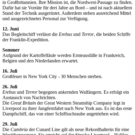
in Großbritannien. Ihre Mission ist, die Nordwest-Passage zu finden.
Dafür hat sie Vorräte für drei Jahre an Bord – und ist nach aktuellem
Stand der Technik ausgerüstet. Außerdem stehen ausreichend Mittel
und ausgezeichnetes Personal zur Verfügung.
12. Juni
Das Begleitschiff verlässt die
Erebus
und
Terror
, die beiden Schiffe
der Franklin-Expedition.
Sommer
Aufgrund der Kartoffelfäule werden Ernteausfälle in Frankreich,
Belgien und den Niederlanden erwartet.
16. Juli
Großfeuer in New York City - 30 Menschen sterben.
26. Juli
Erebus
und
Terror
begegnen ankernden Walfängern. Es erfolgt ein
Austausch von Nachrichten.
Die
Great Britain
der Great Western Steamship Company legt in
Liverpool zu ihrer Jungfernfahrt nach New York aus. Es ist das erste
Dampfschiff, das von einer Schiffsschraube angetrieben wird.
29. Juli
Die
Cambria
der Cunard Line gilt als neue Rekordhalterin für eine
Westüberquerung. Sie erreicht auf der Strecke Liverpool – Halifax