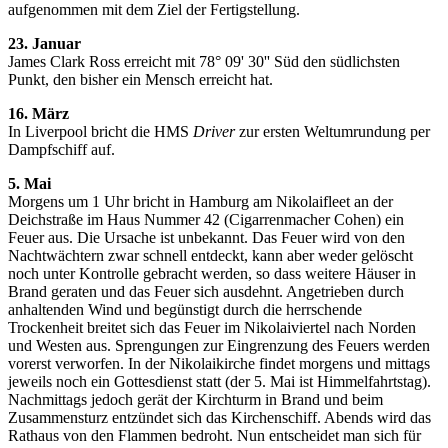
aufgenommen mit dem Ziel der Fertigstellung.
23. Januar
James Clark Ross erreicht mit 78° 09' 30'' Süd den südlichsten
Punkt, den bisher ein Mensch erreicht hat.
16. März
In Liverpool bricht die HMS
Driver
zur ersten Weltumrundung per
Dampfschiff auf.
5. Mai
Morgens um 1 Uhr bricht in Hamburg am Nikolaifleet an der
Deichstraße im Haus Nummer 42 (Cigarrenmacher Cohen) ein
Feuer aus. Die Ursache ist unbekannt. Das Feuer wird von den
Nachtwächtern zwar schnell entdeckt, kann aber weder gelöscht
noch unter Kontrolle gebracht werden, so dass weitere Häuser in
Brand geraten und das Feuer sich ausdehnt. Angetrieben durch
anhaltenden Wind und begünstigt durch die herrschende
Trockenheit breitet sich das Feuer im Nikolaiviertel nach Norden
und Westen aus. Sprengungen zur Eingrenzung des Feuers werden
vorerst verworfen. In der Nikolaikirche findet morgens und mittags
jeweils noch ein Gottesdienst statt (der 5. Mai ist Himmelfahrtstag).
Nachmittags jedoch gerät der Kirchturm in Brand und beim
Zusammensturz entzündet sich das Kirchenschiff. Abends wird das
Rathaus von den Flammen bedroht. Nun entscheidet man sich für