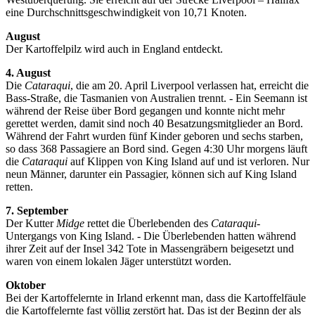
eine Durchschnittsgeschwindigkeit von 10,71 Knoten.
August
Der Kartoffelpilz wird auch in England entdeckt.
4. August
Die
Cataraqui
, die am 20. April Liverpool verlassen hat, erreicht die
Bass-Straße, die Tasmanien von Australien trennt. - Ein Seemann ist
während der Reise über Bord gegangen und konnte nicht mehr
gerettet werden, damit sind noch 40 Besatzungsmitglieder an Bord.
Während der Fahrt wurden fünf Kinder geboren und sechs starben,
so dass 368 Passagiere an Bord sind. Gegen 4:30 Uhr morgens läuft
die
Cataraqui
auf Klippen von King Island auf und ist verloren. Nur
neun Männer, darunter ein Passagier, können sich auf King Island
retten.
7. September
Der Kutter
Midge
rettet die Überlebenden des
Cataraqui
-
Untergangs von King Island. - Die Überlebenden hatten während
ihrer Zeit auf der Insel 342 Tote in Massengräbern beigesetzt und
waren von einem lokalen Jäger unterstützt worden.
Oktober
Bei der Kartoffelernte in Irland erkennt man, dass die Kartoffelfäule
die Kartoffelernte fast völlig zerstört hat. Das ist der Beginn der als