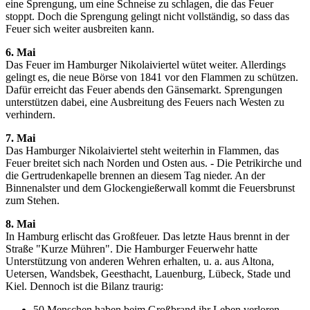
eine Sprengung, um eine Schneise zu schlagen, die das Feuer
stoppt. Doch die Sprengung gelingt nicht vollständig, so dass das
Feuer sich weiter ausbreiten kann.
6. Mai
Das Feuer im Hamburger Nikolaiviertel wütet weiter. Allerdings
gelingt es, die neue Börse von 1841 vor den Flammen zu schützen.
Dafür erreicht das Feuer abends den Gänsemarkt. Sprengungen
unterstützen dabei, eine Ausbreitung des Feuers nach Westen zu
verhindern.
7. Mai
Das Hamburger Nikolaiviertel steht weiterhin in Flammen, das
Feuer breitet sich nach Norden und Osten aus. - Die Petrikirche und
die Gertrudenkapelle brennen an diesem Tag nieder. An der
Binnenalster und dem Glockengießerwall kommt die Feuersbrunst
zum Stehen.
8. Mai
In Hamburg erlischt das Großfeuer. Das letzte Haus brennt in der
Straße "Kurze Mühren". Die Hamburger Feuerwehr hatte
Unterstützung von anderen Wehren erhalten, u. a. aus Altona,
Uetersen, Wandsbek, Geesthacht, Lauenburg, Lübeck, Stade und
Kiel. Dennoch ist die Bilanz traurig:
50 Menschen haben beim Großbrand ihr Leben verloren