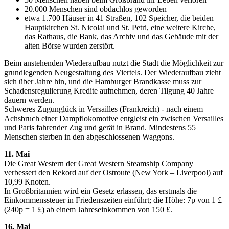
20.000 Menschen sind obdachlos geworden
etwa 1.700 Häuser in 41 Straßen, 102 Speicher, die beiden
Hauptkirchen St. Nicolai und St. Petri, eine weitere Kirche,
das Rathaus, die Bank, das Archiv und das Gebäude mit der
alten Börse wurden zerstört.
Beim anstehenden Wiederaufbau nutzt die Stadt die Möglichkeit zur
grundlegenden Neugestaltung des Viertels. Der Wiederaufbau zieht
sich über Jahre hin, und die Hamburger Brandkasse muss zur
Schadensregulierung Kredite aufnehmen, deren Tilgung 40 Jahre
dauern werden.
Schweres Zugunglück in Versailles (Frankreich) - nach einem
Achsbruch einer Dampflokomotive entgleist ein zwischen Versailles
und Paris fahrender Zug und gerät in Brand. Mindestens 55
Menschen sterben in den abgeschlossenen Waggons.
11. Mai
Die Great Western der Great Western Steamship Company
verbessert den Rekord auf der Ostroute (New York – Liverpool) auf
10,99 Knoten.
In Großbritannien wird ein Gesetz erlassen, das erstmals die
Einkommenssteuer in Friedenszeiten einführt; die Höhe: 7p von 1 £
(240p = 1 £) ab einem Jahreseinkommen von 150 £.
16. Mai