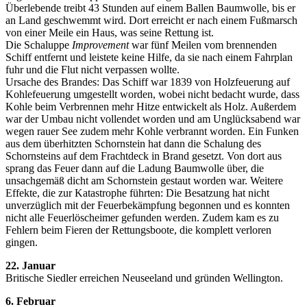
Überlebende treibt 43 Stunden auf einem Ballen Baumwolle, bis er
an Land geschwemmt wird. Dort erreicht er nach einem Fußmarsch
von einer Meile ein Haus, was seine Rettung ist.
Die Schaluppe
Improvement
war fünf Meilen vom brennenden
Schiff entfernt und leistete keine Hilfe, da sie nach einem Fahrplan
fuhr und die Flut nicht verpassen wollte.
Ursache des Brandes: Das Schiff war 1839 von Holzfeuerung auf
Kohlefeuerung umgestellt worden, wobei nicht bedacht wurde, dass
Kohle beim Verbrennen mehr Hitze entwickelt als Holz. Außerdem
war der Umbau nicht vollendet worden und am Unglücksabend war
wegen rauer See zudem mehr Kohle verbrannt worden. Ein Funken
aus dem überhitzten Schornstein hat dann die Schalung des
Schornsteins auf dem Frachtdeck in Brand gesetzt. Von dort aus
sprang das Feuer dann auf die Ladung Baumwolle über, die
unsachgemäß dicht am Schornstein gestaut worden war. Weitere
Effekte, die zur Katastrophe führten: Die Besatzung hat nicht
unverzüglich mit der Feuerbekämpfung begonnen und es konnten
nicht alle Feuerlöscheimer gefunden werden. Zudem kam es zu
Fehlern beim Fieren der Rettungsboote, die komplett verloren
gingen.
22. Januar
Britische Siedler erreichen Neuseeland und gründen Wellington.
6. Februar