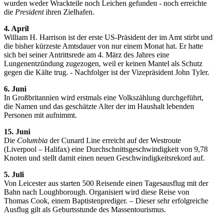
wurden weder Wrackteile noch Leichen gefunden - noch erreichte
die
President
ihren Zielhafen.
4. April
William H. Harrison ist der erste US-Präsident der im Amt stirbt und
die bisher kürzeste Amtsdauer von nur einem Monat hat. Er hatte
sich bei seiner Antrittsrede am 4. März des Jahres eine
Lungenentzündung zugezogen, weil er keinen Mantel als Schutz
gegen die Kälte trug. - Nachfolger ist der Vizepräsident John Tyler.
6. Juni
In Großbritannien wird erstmals eine Volkszählung durchgeführt,
die Namen und das geschätzte Alter der im Haushalt lebenden
Personen mit aufnimmt.
15. Juni
Die
Columbia
der Cunard Line erreicht auf der Westroute
(Liverpool – Halifax) eine Durchschnittsgeschwindigkeit von 9,78
Knoten und stellt damit einen neuen Geschwindigkeitsrekord auf.
5. Juli
Von Leicester aus starten 500 Reisende einen Tagesausflug mit der
Bahn nach Loughborough. Organisiert wird diese Reise von
Thomas Cook, einem Baptistenprediger. – Dieser sehr erfolgreiche
Ausflug gilt als Geburtsstunde des Massentourismus.