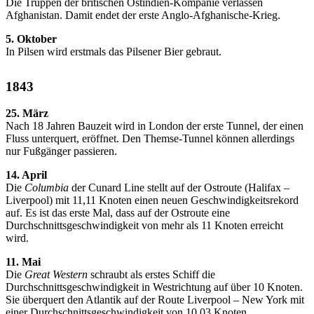
Die Truppen der britischen Ostindien-Kompanie verlassen
Afghanistan. Damit endet der erste Anglo-Afghanische-Krieg.
5. Oktober
In Pilsen wird erstmals das Pilsener Bier gebraut.
1843
25. März
Nach 18 Jahren Bauzeit wird in London der erste Tunnel, der einen
Fluss unterquert, eröffnet. Den Themse-Tunnel können allerdings
nur Fußgänger passieren.
14. April
Die
Columbia
der Cunard Line stellt auf der Ostroute (Halifax –
Liverpool) mit 11,11 Knoten einen neuen Geschwindigkeitsrekord
auf. Es ist das erste Mal, dass auf der Ostroute eine
Durchschnittsgeschwindigkeit von mehr als 11 Knoten erreicht
wird.
11. Mai
Die
Great Western
schraubt als erstes Schiff die
Durchschnittsgeschwindigkeit in Westrichtung auf über 10 Knoten.
Sie überquert den Atlantik auf der Route Liverpool – New York mit
einer Durchschnittsgeschwindigkeit von 10,03 Knoten.