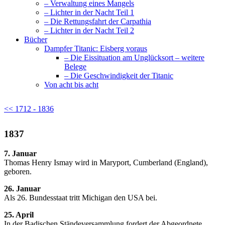
– Verwaltung eines Mangels
– Lichter in der Nacht Teil 1
– Die Rettungsfahrt der Carpathia
– Lichter in der Nacht Teil 2
Bücher
Dampfer Titanic: Eisberg voraus
– Die Eissituation am Unglücksort – weitere
Belege
– Die Geschwindigkeit der Titanic
Von acht bis acht
<< 1712 - 1836
1837
7. Januar
Thomas Henry Ismay wird in Maryport, Cumberland (England),
geboren.
26. Januar
Als 26. Bundesstaat tritt Michigan den USA bei.
25. April
In der Badischen Ständeversammlung fordert der Abgeordnete