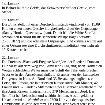
14. Januar
In Belfast läuft die
Belgic
, das Schwesterschiff der
Gaelic
, vom
Stapel.
19. Januar
Die
Baltic
stellt mit einer Durchschnittsgeschwindigkeit von 15,09
Knoten einen neuen Geschwindigkeitsrekord auf der Ostpassage
(Sandy Hook – Queenstown) auf. Damit hält die White Star Line
sowohl den Rekord für die schnellste Westpassage (
Adriatic
,
25.05.1872) und die schnellste Ostpassage. Und erstmals wurde auf
einer Ostpassage eine Durchschnittsgeschwindigkeit von mehr als
15 Knoten erreicht.
22. Januar
Die Dreimast-Blackwell-Fregatte
Northfleet
der Reederei Duncan
Dunbar ist auf dem Weg von Gravesend (England) nach Tasmanien.
Wegen schlechtem Wetter muss das Schiff die Fahrt unterbrechen,
bevor es in den Ärmelkanal einläuft. Es ankert vor der Landspitze
Dungeness in Kent. An Bord sind 33 Besatzungsmitglieder, ein
Lotse, drei Passagiere in der ersten Klasse sowie 248 Männer, 42
Frauen und 52 Kinder - Mitarbeiter einer Eisenbahngesellschaft und
ihre Angehörigen. Insgesamt sind 379 Menschen an Bord. Das
Schiff ist hell beleuchtet und weithin sichtbar. Aus ungeklärter
Ursache wird die
Northfleet
um 22:30 Uhr von dem spanischen
Dampfschiff
Murillo
gerammt. Das spanische Schiff setzt seine