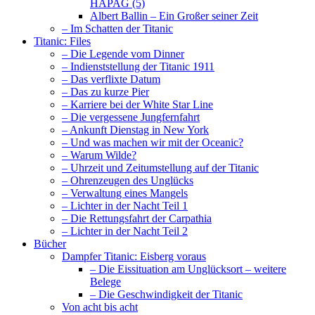
HAPAG (5)
Albert Ballin – Ein Großer seiner Zeit
– Im Schatten der Titanic
Titanic: Files
– Die Legende vom Dinner
– Indienststellung der Titanic 1911
– Das verflixte Datum
– Das zu kurze Pier
– Karriere bei der White Star Line
– Die vergessene Jungfernfahrt
– Ankunft Dienstag in New York
– Und was machen wir mit der Oceanic?
– Warum Wilde?
– Uhrzeit und Zeitumstellung auf der Titanic
– Ohrenzeugen des Unglücks
– Verwaltung eines Mangels
– Lichter in der Nacht Teil 1
– Die Rettungsfahrt der Carpathia
– Lichter in der Nacht Teil 2
Bücher
Dampfer Titanic: Eisberg voraus
– Die Eissituation am Unglücksort – weitere
Belege
– Die Geschwindigkeit der Titanic
Von acht bis acht