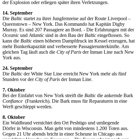
der Explosion oder erliegen später ihren Verletzungen.
14. September
Die
Baltic
startet zu ihrer Jungfernreise auf der Route Liverpool –
Queenstown – New York. Das Kommando hat Kapitän Digby
Murray. Es sind 207 Passagiere an Bord. - Die Erfahrungen mit der
Oceanic
und
Atlantic
sind in den Bau der
Baltic
eingeflossen. So
kann die
Baltic
einen höheren Dampfdruck im Kessel erzeugen, hat
mehr Bunkerkapazität und verbesserte Passagierunterkünfte. Am
gleichen Tag läuft auch die
City of Paris
der Inman Line nach New
York aus.
24. September
Die
Baltic
der White Star Line erreicht New York mehr als fünf
Stunden vor der
City of Paris
der Inman Line.
7. Oktober
Bei der Einfahrt von New York streift die
Baltic
die ankernde Bark
Confiance
(Frankreich). Die Bark muss für Reparaturen in eine
Werft geschleppt werden.
8. Oktober
Ein Waldbrand vernichtet den Ort Peshtigo und umliegende
Dörfer in Wisconsin. Man geht von mindestens 1.200 Toten aus.
Gegen 21 Uhr abends bricht in einer Scheune in Chicago aus