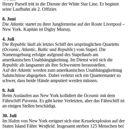
Henry Parsell tritt in die Dienste der White Star Line. Er beginnt
seine Laufbahn als 2. Offizier.
8. Juni
Die
Atlantic
startet zu ihrer Jungfernreise auf der Route Liverpool –
New York. Kapitän ist Digby Murray.
4. Juli
Die
Republic
läuft als letztes Schiff des ursprünglichen Quartetts
(
Oceanic
,
Atlantic
,
Baltic
und
Republic
) vom Stapel. Die
Namensgebung erfolgte aufgrund des Stapellaufs am
amerikanischen Unabhängigkeitstag. Im Dienst wird sich die
Republic
als langsamer als ihre Schwestern herausstellen.
Auf der
Atlantic
werden zum amerikanischen Unabhängigkeitstag
Salutschüsse abgegeben. Dabei verletzt sich ein Quartermaster so
schwer, dass beide Hände amputiert werden müssen.
8. Juli
Beim Auslaufen aus New York kollidiert die
Oceanic
mit dem
Fährschiff
Pavonia
. Es gibt keine Verletzten, aber das Fährschiff ist
an einigen Stellen beschädigt.
30. Juli
Im Hafen von New York ereignet sich eine Kesselexplosion auf der
Staten Island Fähre
Westfield
. Insgesamt sterben 125 Menschen bei