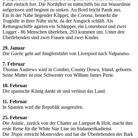
Fahrt einfach fort. Die
Northfleet
ist mittschiffs bis zur Wasserlinie
aufgerissen und beginnt zu sinken. An Bord bricht Panik aus.
Ein in der Nähe liegender Klipper, die
Corona
, bemerkt die
Tragödie in ihrer Nähe nicht, da der Ausguck schläft. Als
Rettungsschiffe agieren ein Schlepper, ein Lotsenboot und zwei
Logger - 86 Menschen überleben, 293 kommen um. Unter den
Überlebenden sind zwei Frauen und zwei Kinder.
29. Januar
Die
Gaelic
geht auf Jungfernfahrt von Liverpool nach Valparaiso.
7. Februar
Thomas Andrews wird in Comber, County Down, Irland, geboren.
Seine Mutter ist eine Schwester von William James Pirrie.
10. Februar
Der spanische König dankt ab und verlässt das Land.
11. Februar
In Spanien wird die Republik ausgerufen.
25. Februar
Die
Asiatic
, zurück von der Charter an Lamport & Holt, macht ihre
erste Reise für die White Star Line im Südamerikadienst.
Die
Tropic
erreicht Montevideo und hat die Überlebenden der Bark