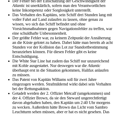
Der Fehler bei der Einschätzung der Geschwindigkeit der
Atlantic
ist unerklärlich, sofern man den Verantwortlichen
keine Inkompetenz oder Sorglosigkeit unterstellt.
Das Verhalten des Kapitäns, sein Schiff drei Stunden lang mit
voller Fahrt auf Land zulaufen zu lassen, ohne genau zu
wissen, wo sich das Schiff befindet und ohne
Vorsichtsmaßnahmen gegen Navigationsfehler zu treffen, war
eine schuldhafte Unbesonnenheit.
Der größte Fehler war, zu keinem Zeitpunkt der Annäherung
an die Küste gelotet zu haben. Dabei hätte man bereits ab acht
Stunden vor der Kollision das Lot zur Standortbestimmung
heranziehen können. Für diesen Fehler gibt es keine
Entschuldigung.
Die White Star Line hat zudem das Schiff nur unzureichend
mit Kohle ausgestattet. Nur deswegen war die
Atlantic
überhaupt erst in die Situation gekommen, Halifax anlaufen
zu müssen.
Das Patent von Kapitän Williams soll für zwei Jahre
eingezogen werden. Strafmildernd wirkt dabei sein Verhalten
bei der Rettungsaktion.
Getadelt werden der 2. Offizier Metcalf (umgekommen) und
der 4. Offizier Brown, da sie den Steward ungerechtfertigt
davon abgehalten haben, den Kapitän um 2:40 Uhr morgens
zu wecken. Außerdem hätte Brown das Licht vom Sambro
Leuchtturm sehen müssen, aber er hat es nicht gesehen. Das