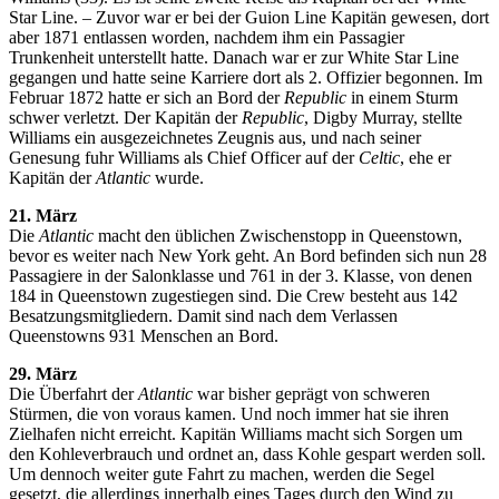
Star Line. – Zuvor war er bei der Guion Line Kapitän gewesen, dort
aber 1871 entlassen worden, nachdem ihm ein Passagier
Trunkenheit unterstellt hatte. Danach war er zur White Star Line
gegangen und hatte seine Karriere dort als 2. Offizier begonnen. Im
Februar 1872 hatte er sich an Bord der
Republic
in einem Sturm
schwer verletzt. Der Kapitän der
Republic
, Digby Murray, stellte
Williams ein ausgezeichnetes Zeugnis aus, und nach seiner
Genesung fuhr Williams als Chief Officer auf der
Celtic
, ehe er
Kapitän der
Atlantic
wurde.
21. März
Die
Atlantic
macht den üblichen Zwischenstopp in Queenstown,
bevor es weiter nach New York geht. An Bord befinden sich nun 28
Passagiere in der Salonklasse und 761 in der 3. Klasse, von denen
184 in Queenstown zugestiegen sind. Die Crew besteht aus 142
Besatzungsmitgliedern. Damit sind nach dem Verlassen
Queenstowns 931 Menschen an Bord.
29. März
Die Überfahrt der
Atlantic
war bisher geprägt von schweren
Stürmen, die von voraus kamen. Und noch immer hat sie ihren
Zielhafen nicht erreicht. Kapitän Williams macht sich Sorgen um
den Kohleverbrauch und ordnet an, dass Kohle gespart werden soll.
Um dennoch weiter gute Fahrt zu machen, werden die Segel
gesetzt, die allerdings innerhalb eines Tages durch den Wind zu