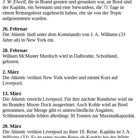
J. W. Elwell
, die in Brand geraten und gesunken war, an Bord sind
der Kapitän, ein Seemann und eine Stewardess, die 71 Tage in
einem Rettungsboot zugebracht haben, ehe sie von der
Tropic
aufgenommen wurden.
26. Februar
Die
Atlantic
läuft unter dem Kommando von J. A. Williams (33
Jahre alt) in New York ein.
28. Februar
William McMaster Murdoch wird in Dalbeattie, Schottland,
geboren.
2. März
Die
Atlantic
verlässt New York wieder und nimmt Kurs auf
Liverpool.
13. März
Die
Atlantic
erreicht Liverpool. Für ihre nächste Rundreise wird sie
im Bramley Moore Dock ausgerüstet. Auch Kohle wird an Bord
genommen, zur Menge gibt es unterschiedliche Angaben.
Schlimmstenfalls fehlen allerdings 30 Tonnen zur Maximalkapazität.
20. März
Die
Atlantic
verlässt Liverpool zu ihrer 19. Reise. Kapitän ist J. A.
Williams (33). Es ist seine zweite Reise als Kapitän bei der White