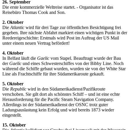
26. September
Die erste kommerzielle Weltreise startet. - Organisator ist das
Reisebüro Thomas Cook and Son.
2. Oktober
Die
Atlantic
wird für drei Tage zur öffentlichen Besichtigung frei
gegeben. Ihre nächste Abfahrt markiert einen wichtigen Punkt in der
Reedereigeschichte: Erstmals wird Post im Auftrag der US Mail
unter einem neuen Vertrag befördert!
4. Oktober
In Belfast läuft die
Gaelic
vom Stapel. Beauftragt wurde der Bau
der
Gaelic
und eines Schwesterschiffes von der Bibby Line. Noch
während die Schiffe gebaut wurden, wurden sie von der White Star
Line als Frachtschiffe für ihre Südamerikaroute gekauft.
5. Oktober
Die
Republic
wird in den Südamerikadienst/Pazifikroute
verschoben. Sie gilt dort als schönstes Schiff – und ist eine echte
Herausforderung für die Pacific Steam Navigation Company.
Allerdings ist der Südamerikadienst der OSNC trotz guter
Ladungsauslastung kein Erfolg und wird bereits 1873 wieder
eingestellt.
15. Oktober