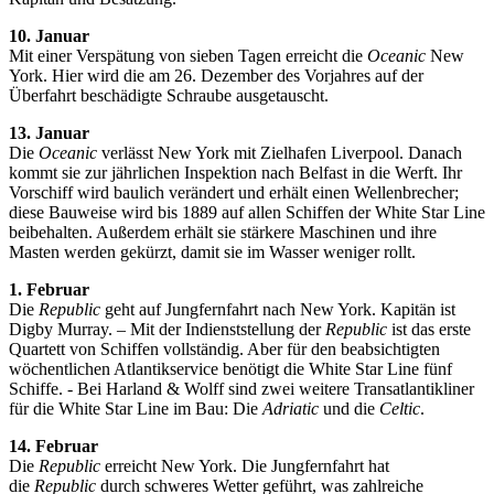
10. Januar
Mit einer Verspätung von sieben Tagen erreicht die
Oceanic
New
York. Hier wird die am 26. Dezember des Vorjahres auf der
Überfahrt beschädigte Schraube ausgetauscht.
13. Januar
Die
Oceanic
verlässt New York mit Zielhafen Liverpool. Danach
kommt sie zur jährlichen Inspektion nach Belfast in die Werft. Ihr
Vorschiff wird baulich verändert und erhält einen Wellenbrecher;
diese Bauweise wird bis 1889 auf allen Schiffen der White Star Line
beibehalten. Außerdem erhält sie stärkere Maschinen und ihre
Masten werden gekürzt, damit sie im Wasser weniger rollt.
1. Februar
Die
Republic
geht auf Jungfernfahrt nach New York. Kapitän ist
Digby Murray. – Mit der Indienststellung der
Republic
ist das erste
Quartett von Schiffen vollständig. Aber für den beabsichtigten
wöchentlichen Atlantikservice benötigt die White Star Line fünf
Schiffe. - Bei Harland & Wolff sind zwei weitere Transatlantikliner
für die White Star Line im Bau: Die
Adriatic
und die
Celtic
.
14. Februar
Die
Republic
erreicht New York. Die Jungfernfahrt hat
die
Republic
durch schweres Wetter geführt, was zahlreiche