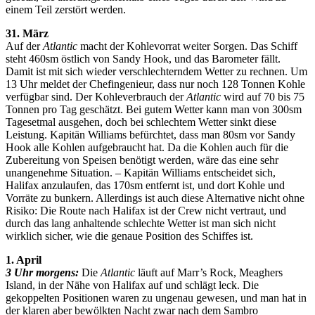
einem Teil zerstört werden.
31. März
Auf der
Atlantic
macht der Kohlevorrat weiter Sorgen. Das Schiff
steht 460sm östlich von Sandy Hook, und das Barometer fällt.
Damit ist mit sich wieder verschlechterndem Wetter zu rechnen. Um
13 Uhr meldet der Chefingenieur, dass nur noch 128 Tonnen Kohle
verfügbar sind. Der Kohleverbrauch der
Atlantic
wird auf 70 bis 75
Tonnen pro Tag geschätzt. Bei gutem Wetter kann man von 300sm
Tagesetmal ausgehen, doch bei schlechtem Wetter sinkt diese
Leistung. Kapitän Williams befürchtet, dass man 80sm vor Sandy
Hook alle Kohlen aufgebraucht hat. Da die Kohlen auch für die
Zubereitung von Speisen benötigt werden, wäre das eine sehr
unangenehme Situation. – Kapitän Williams entscheidet sich,
Halifax anzulaufen, das 170sm entfernt ist, und dort Kohle und
Vorräte zu bunkern. Allerdings ist auch diese Alternative nicht ohne
Risiko: Die Route nach Halifax ist der Crew nicht vertraut, und
durch das lang anhaltende schlechte Wetter ist man sich nicht
wirklich sicher, wie die genaue Position des Schiffes ist.
1. April
3 Uhr morgens:
Die
Atlantic
läuft auf Marr’s Rock, Meaghers
Island, in der Nähe von Halifax auf und schlägt leck. Die
gekoppelten Positionen waren zu ungenau gewesen, und man hat in
der klaren aber bewölkten Nacht zwar nach dem Sambro