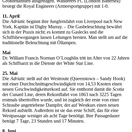
Großbritannien ausgetragen. Wanderers FC (London Battersea)
besiegt die Royal Engineers (Armeesportgruppe) mit 1-0.
11. April
Die
Adriatic
beginnt ihre Jungfernfahrt von Liverpool nach New
York. Kapitän ist Digby Murray. – Die Gasbeleuchtung bewährt
sich in der Praxis nicht; es kommt zu Gaslecks und die
Schiffsbewegungen lassen Leitungen bersten. Man stellt um auf die
traditionelle Beleuchtung mit Öllampen.
Mai
Dr. William Francis Norman O’Loughlin tritt im Alter von 22 Jahren
als Schiffsarzt in die Dienste der White Star Line.
25. Mai
Die
Adriatic
stellt auf der Westroute (Queenstown – Sandy Hook)
mit einer Durchschnittsgeschwindigkeit von 14,53 Knoten einen
neuen Geschwindigkeitsrekord auf. Sie entthornt damit die
Scotia
der Cunard Line, deren Rekordfahrt von 1863 nach 3225 Tagen
erstmals übertroffen wurde, und ist zugleich der erste von einer
Schraube angetriebene Dampfer, der auf Westkurs einen neuen
Rekord aufstellt. Außerdem ist sie das erste Schiff, das für eine
Westpassage weniger als acht Tage benötigt. Ihre Passagedauer
beträgt 7 Tage, 23 Stunden und 17 Minuten.
8. Juni