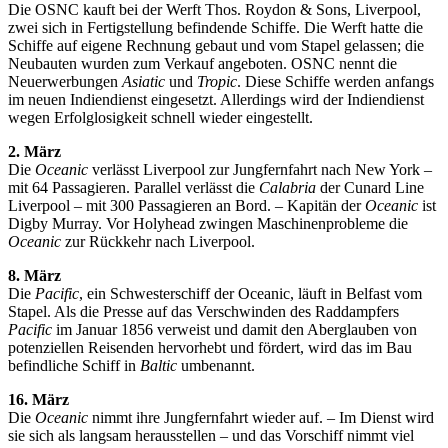
Die OSNC kauft bei der Werft Thos. Roydon & Sons, Liverpool,
zwei sich in Fertigstellung befindende Schiffe. Die Werft hatte die
Schiffe auf eigene Rechnung gebaut und vom Stapel gelassen; die
Neubauten wurden zum Verkauf angeboten. OSNC nennt die
Neuerwerbungen
Asiatic
und
Tropic
. Diese Schiffe werden anfangs
im neuen Indiendienst eingesetzt. Allerdings wird der Indiendienst
wegen Erfolglosigkeit schnell wieder eingestellt.
2. März
Die
Oceanic
verlässt Liverpool zur Jungfernfahrt nach New York –
mit 64 Passagieren. Parallel verlässt die
Calabria
der Cunard Line
Liverpool – mit 300 Passagieren an Bord. – Kapitän der
Oceanic
ist
Digby Murray. Vor Holyhead zwingen Maschinenprobleme die
Oceanic
zur Rückkehr nach Liverpool.
8. März
Die
Pacific
, ein Schwesterschiff der Oceanic, läuft in Belfast vom
Stapel. Als die Presse auf das Verschwinden des Raddampfers
Pacific
im Januar 1856 verweist und damit den Aberglauben von
potenziellen Reisenden hervorhebt und fördert, wird das im Bau
befindliche Schiff in
Baltic
umbenannt.
16. März
Die
Oceanic
nimmt ihre Jungfernfahrt wieder auf. – Im Dienst wird
sie sich als langsam herausstellen – und das Vorschiff nimmt viel