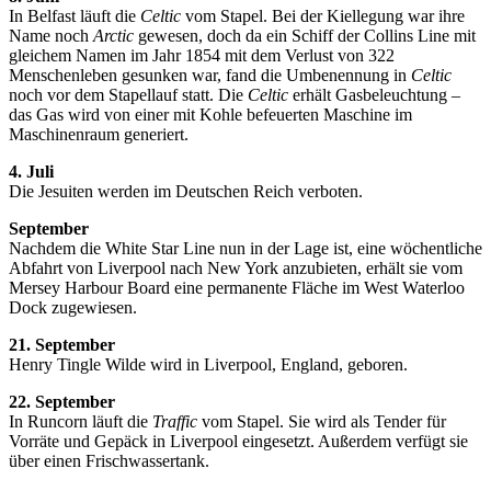
In Belfast läuft die
Celtic
vom Stapel. Bei der Kiellegung war ihre
Name noch
Arctic
gewesen, doch da ein Schiff der Collins Line mit
gleichem Namen im Jahr 1854 mit dem Verlust von 322
Menschenleben gesunken war, fand die Umbenennung in
Celtic
noch vor dem Stapellauf statt. Die
Celtic
erhält Gasbeleuchtung –
das Gas wird von einer mit Kohle befeuerten Maschine im
Maschinenraum generiert.
4. Juli
Die Jesuiten werden im Deutschen Reich verboten.
September
Nachdem die White Star Line nun in der Lage ist, eine wöchentliche
Abfahrt von Liverpool nach New York anzubieten, erhält sie vom
Mersey Harbour Board eine permanente Fläche im West Waterloo
Dock zugewiesen.
21. September
Henry Tingle Wilde wird in Liverpool, England, geboren.
22. September
In Runcorn läuft die
Traffic
vom Stapel. Sie wird als Tender für
Vorräte und Gepäck in Liverpool eingesetzt. Außerdem verfügt sie
über einen Frischwassertank.