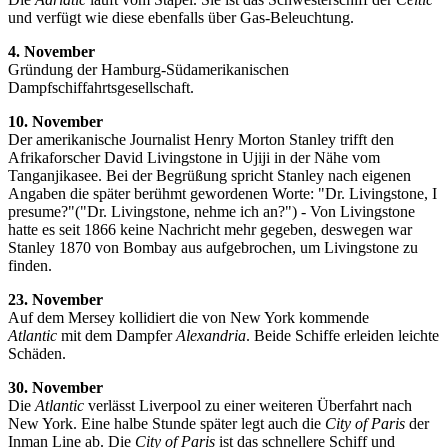
und verfügt wie diese ebenfalls über Gas-Beleuchtung.
4. November
Gründung der Hamburg-Südamerikanischen
Dampfschiffahrtsgesellschaft.
10. November
Der amerikanische Journalist Henry Morton Stanley trifft den
Afrikaforscher David Livingstone in Ujiji in der Nähe vom
Tanganjikasee. Bei der Begrüßung spricht Stanley nach eigenen
Angaben die später berühmt gewordenen Worte: "Dr. Livingstone, I
presume?"("Dr. Livingstone, nehme ich an?") - Von Livingstone
hatte es seit 1866 keine Nachricht mehr gegeben, deswegen war
Stanley 1870 von Bombay aus aufgebrochen, um Livingstone zu
finden.
23. November
Auf dem Mersey kollidiert die von New York kommende
Atlantic
mit dem Dampfer
Alexandria
. Beide Schiffe erleiden leichte
Schäden.
30. November
Die
Atlantic
verlässt Liverpool zu einer weiteren Überfahrt nach
New York. Eine halbe Stunde später legt auch die
City of Paris
der
Inman Line ab. Die
City of Paris
ist das schnellere Schiff und