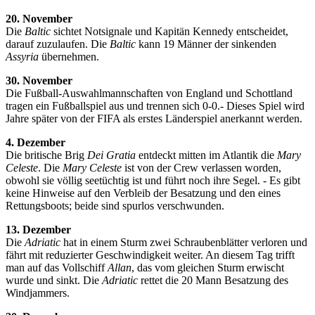
20. November
Die
Baltic
sichtet Notsignale und Kapitän Kennedy entscheidet,
darauf zuzulaufen. Die
Baltic
kann 19 Männer der sinkenden
Assyria
übernehmen.
30. November
Die Fußball-Auswahlmannschaften von England und Schottland
tragen ein Fußballspiel aus und trennen sich 0-0.- Dieses Spiel wird
Jahre später von der FIFA als erstes Länderspiel anerkannt werden.
4. Dezember
Die britische Brig
Dei Gratia
entdeckt mitten im Atlantik die
Mary
Celeste
. Die
Mary Celeste
ist von der Crew verlassen worden,
obwohl sie völlig seetüchtig ist und führt noch ihre Segel. - Es gibt
keine Hinweise auf den Verbleib der Besatzung und den eines
Rettungsboots; beide sind spurlos verschwunden.
13. Dezember
Die
Adriatic
hat in einem Sturm zwei Schraubenblätter verloren und
fährt mit reduzierter Geschwindigkeit weiter. An diesem Tag trifft
man auf das Vollschiff
Allan
, das vom gleichen Sturm erwischt
wurde und sinkt. Die
Adriatic
rettet die 20 Mann Besatzung des
Windjammers.