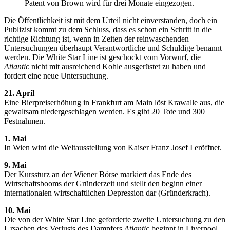
Patent von Brown wird für drei Monate eingezogen.
Die Öffentlichkeit ist mit dem Urteil nicht einverstanden, doch ein
Publizist kommt zu dem Schluss, dass es schon ein Schritt in die
richtige Richtung ist, wenn in Zeiten der reinwaschenden
Untersuchungen überhaupt Verantwortliche und Schuldige benannt
werden. Die White Star Line ist geschockt vom Vorwurf, die
Atlantic
nicht mit ausreichend Kohle ausgerüstet zu haben und
fordert eine neue Untersuchung.
21. April
Eine Bierpreiserhöhung in Frankfurt am Main löst Krawalle aus, die
gewaltsam niedergeschlagen werden. Es gibt 20 Tote und 300
Festnahmen.
1. Mai
In Wien wird die Weltausstellung von Kaiser Franz Josef I eröffnet.
9. Mai
Der Kurssturz an der Wiener Börse markiert das Ende des
Wirtschaftsbooms der Gründerzeit und stellt den beginn einer
internationalen wirtschaftlichen Depression dar (Gründerkrach).
10. Mai
Die von der White Star Line geforderte zweite Untersuchung zu den
Ursachen des Verlusts des Dampfers
Atlantic
beginnt in Liverpool.