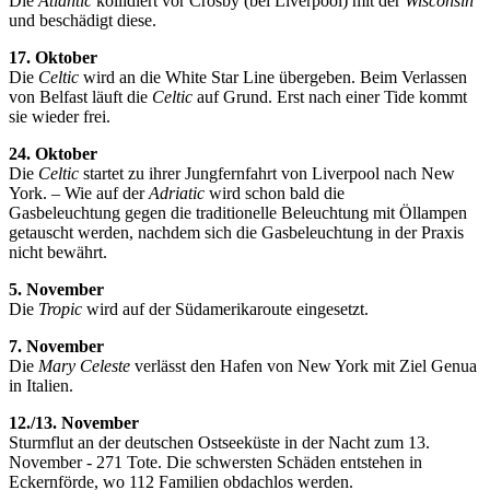
Die
Atlantic
kollidiert vor Crosby (bei Liverpool) mit der
Wisconsin
und beschädigt diese.
17. Oktober
Die
Celtic
wird an die White Star Line übergeben. Beim Verlassen
von Belfast läuft die
Celtic
auf Grund. Erst nach einer Tide kommt
sie wieder frei.
24. Oktober
Die
Celtic
startet zu ihrer Jungfernfahrt von Liverpool nach New
York. – Wie auf der
Adriatic
wird schon bald die
Gasbeleuchtung gegen die traditionelle Beleuchtung mit Öllampen
getauscht werden, nachdem sich die Gasbeleuchtung in der Praxis
nicht bewährt.
5. November
Die
Tropic
wird auf der Südamerikaroute eingesetzt.
7. November
Die
Mary Celeste
verlässt den Hafen von New York mit Ziel Genua
in Italien.
12./13. November
Sturmflut an der deutschen Ostseeküste in der Nacht zum 13.
November - 271 Tote. Die schwersten Schäden entstehen in
Eckernförde, wo 112 Familien obdachlos werden.