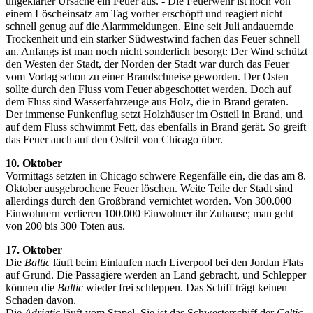
ungeklärter Ursache ein Feuer aus. - Die Feuerwehr ist noch von
einem Löscheinsatz am Tag vorher erschöpft und reagiert nicht
schnell genug auf die Alarmmeldungen. Eine seit Juli andauernde
Trockenheit und ein starker Südwestwind fachen das Feuer schnell
an. Anfangs ist man noch nicht sonderlich besorgt: Der Wind schützt
den Westen der Stadt, der Norden der Stadt war durch das Feuer
vom Vortag schon zu einer Brandschneise geworden. Der Osten
sollte durch den Fluss vom Feuer abgeschottet werden. Doch auf
dem Fluss sind Wasserfahrzeuge aus Holz, die in Brand geraten.
Der immense Funkenflug setzt Holzhäuser im Ostteil in Brand, und
auf dem Fluss schwimmt Fett, das ebenfalls in Brand gerät. So greift
das Feuer auch auf den Ostteil von Chicago über.
10. Oktober
Vormittags setzten in Chicago schwere Regenfälle ein, die das am 8.
Oktober ausgebrochene Feuer löschen. Weite Teile der Stadt sind
allerdings durch den Großbrand vernichtet worden. Von 300.000
Einwohnern verlieren 100.000 Einwohner ihr Zuhause; man geht
von 200 bis 300 Toten aus.
17. Oktober
Die
Baltic
läuft beim Einlaufen nach Liverpool bei den Jordan Flats
auf Grund. Die Passagiere werden an Land gebracht, und Schlepper
können die
Baltic
wieder frei schleppen. Das Schiff trägt keinen
Schaden davon.
Die
Adriatic
läuft vom Stapel. Sie ist das Schwesterschiff der
Celtic