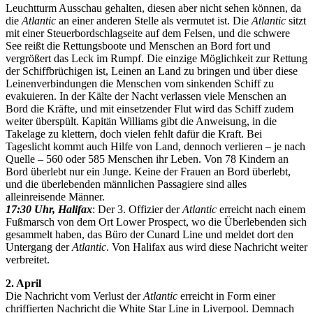
Leuchtturm Ausschau gehalten, diesen aber nicht sehen können, da
die
Atlantic
an einer anderen Stelle als vermutet ist. Die
Atlantic
sitzt
mit einer Steuerbordschlagseite auf dem Felsen, und die schwere
See reißt die Rettungsboote und Menschen an Bord fort und
vergrößert das Leck im Rumpf. Die einzige Möglichkeit zur Rettung
der Schiffbrüchigen ist, Leinen an Land zu bringen und über diese
Leinenverbindungen die Menschen vom sinkenden Schiff zu
evakuieren. In der Kälte der Nacht verlassen viele Menschen an
Bord die Kräfte, und mit einsetzender Flut wird das Schiff zudem
weiter überspült. Kapitän Williams gibt die Anweisung, in die
Takelage zu klettern, doch vielen fehlt dafür die Kraft. Bei
Tageslicht kommt auch Hilfe von Land, dennoch verlieren – je nach
Quelle – 560 oder 585 Menschen ihr Leben. Von 78 Kindern an
Bord überlebt nur ein Junge. Keine der Frauen an Bord überlebt,
und die überlebenden männlichen Passagiere sind alles
alleinreisende Männer.
17:30 Uhr, Halifax
: Der 3. Offizier der
Atlantic
erreicht nach einem
Fußmarsch von dem Ort Lower Prospect, wo die Überlebenden sich
gesammelt haben, das Büro der Cunard Line und meldet dort den
Untergang der
Atlantic
. Von Halifax aus wird diese Nachricht weiter
verbreitet.
2. April
Die Nachricht vom Verlust der
Atlantic
erreicht in Form einer
chriffierten Nachricht die White Star Line in Liverpool. Demnach